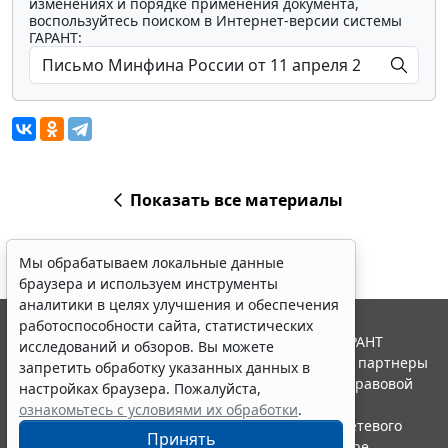
изменениях и порядке применения документа,
воспользуйтесь поиском в Интернет-версии системы
ГАРАНТ:
Показать все материалы
Мы обрабатываем локальные данные
браузера и используем инструменты
аналитики в целях улучшения и обеспечения
работоспособности сайта, статистических
© ООО "НПП "ГАРАНТ-СЕРВИС", 2026. Система ГАРАНТ
исследований и обзоров. Вы можете
выпускается с 1990 года. Компания "Гарант" и ее партнеры
запретить обработку указанных данных в
являются участниками Российской ассоциации правовой
настройках браузера. Пожалуйста,
информации ГАРАНТ.
ознакомьтесь с условиями их обработки
.
Портал ГАРАНТ.РУ зарегистрирован в качестве сетевого
Принять
издания Федеральной службой по надзору в сфере