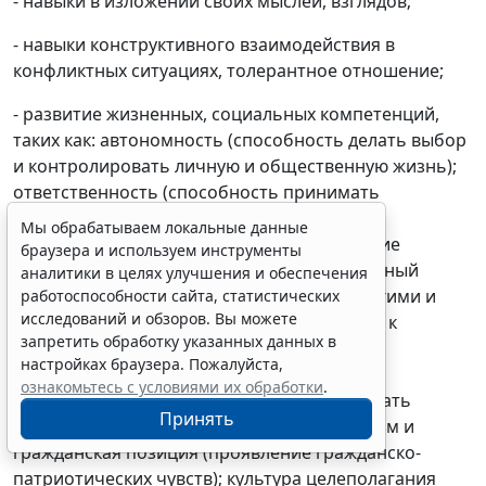
- навыки в изложении своих мыслей, взглядов;
- навыки конструктивного взаимодействия в
конфликтных ситуациях, толерантное отношение;
- развитие жизненных, социальных компетенций,
таких как: автономность (способность делать выбор
и контролировать личную и общественную жизнь);
ответственность (способность принимать
ответственность за свои действия и их
Мы обрабатываем локальные данные
последействия); мировоззрение (следование
браузера и используем инструменты
социально значимым ценностям); социальный
аналитики в целях улучшения и обеспечения
интерес (способность интересоваться другими и
работоспособности сайта, статистических
исследований и обзоров. Вы можете
принимать участие в их жизни; готовность к
запретить обработку указанных данных в
сотрудничеству и помощи даже при
настройках браузера. Пожалуйста,
неблагоприятных и затруднительных
ознакомьтесь с условиями их обработки
.
обстоятельствах; склонность человека давать
Принять
другим больше, чем требовать); патриотизм и
гражданская позиция (проявление гражданско-
патриотических чувств); культура целеполагания