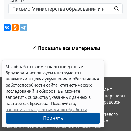
ГАРАНТ:
Показать все материалы
Мы обрабатываем локальные данные
браузера и используем инструменты
аналитики в целях улучшения и обеспечения
работоспособности сайта, статистических
© ООО "НПП "ГАРАНТ-СЕРВИС", 2026. Система ГАРАНТ
исследований и обзоров. Вы можете
выпускается с 1990 года. Компания "Гарант" и ее партнеры
запретить обработку указанных данных в
являются участниками Российской ассоциации правовой
настройках браузера. Пожалуйста,
информации ГАРАНТ.
ознакомьтесь с условиями их обработки
.
Портал ГАРАНТ.РУ зарегистрирован в качестве сетевого
Принять
издания Федеральной службой по надзору в сфере
связи,информационных технологий и массовых