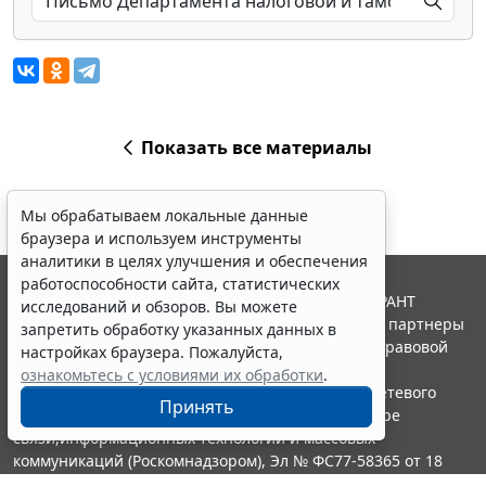
Показать все материалы
Мы обрабатываем локальные данные
браузера и используем инструменты
аналитики в целях улучшения и обеспечения
работоспособности сайта, статистических
© ООО "НПП "ГАРАНТ-СЕРВИС", 2026. Система ГАРАНТ
исследований и обзоров. Вы можете
выпускается с 1990 года. Компания "Гарант" и ее партнеры
запретить обработку указанных данных в
являются участниками Российской ассоциации правовой
настройках браузера. Пожалуйста,
информации ГАРАНТ.
ознакомьтесь с условиями их обработки
.
Портал ГАРАНТ.РУ зарегистрирован в качестве сетевого
Принять
издания Федеральной службой по надзору в сфере
связи,информационных технологий и массовых
коммуникаций (Роскомнадзором), Эл № ФС77-58365 от 18
июня 2014 года.