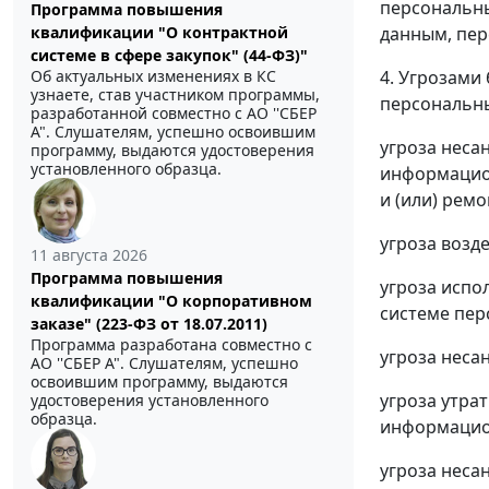
персональн
Программа повышения
данным, пер
квалификации "О контрактной
системе в сфере закупок" (44-ФЗ)"
4. Угрозами
Об актуальных изменениях в КС
узнаете, став участником программы,
персональны
разработанной совместно с АО ''СБЕР
А". Слушателям, успешно освоившим
угроза нес
программу, выдаются удостоверения
установленного образца.
информацион
и (или) рем
угроза возд
11 августа 2026
Программа повышения
угроза исп
квалификации "О корпоративном
системе пер
заказе" (223-ФЗ от 18.07.2011)
Программа разработана совместно с
угроза неса
АО ''СБЕР А". Слушателям, успешно
освоившим программу, выдаются
угроза утра
удостоверения установленного
образца.
информацио
угроза неса