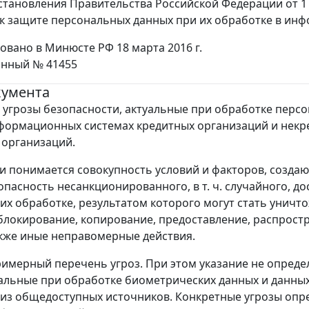
остановления Правительства Российской Федерации от 1
к защите персональных данных при их обработке в ин
овано в Минюсте РФ 18 марта 2016 г.
онный № 41455
кумента
угрозы безопасности, актуальные при обработке перс
формационных системах кредитных организаций и некр
организаций.
и понимается совокупность условий и факторов, созда
пасность несанкционированного, в т. ч. случайного, до
их обработке, результатом которого могут стать уничт
блокирование, копирование, предоставление, распрост
акже иные неправомерные действия.
имерный перечень угроз. При этом указание не опреде
уальные при обработке биометрических данных и данных
из общедоступных источников. Конкретные угрозы опр