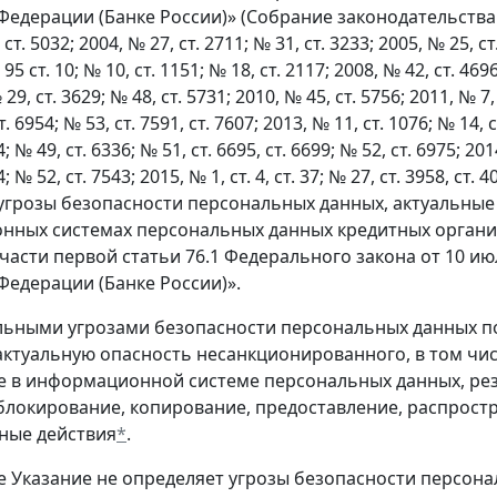
едерации (Банке России)» (Собрание законодательства Ро
 ст. 5032; 2004, № 27, ст. 2711; № 31, ст. 3233; 2005, № 25, ст
 95 ст. 10; № 10, ст. 1151; № 18, ст. 2117; 2008, № 42, ст. 4696
 29, ст. 3629; № 48, ст. 5731; 2010, № 45, ст. 5756; 2011, № 7,
. 6954; № 53, ст. 7591, ст. 7607; 2013, № 11, ст. 1076; № 14, с
; № 49, ст. 6336; № 51, ст. 6695, ст. 6699; № 52, ст. 6975; 201
4; № 52, ст. 7543; 2015, № 1, ст. 4, ст. 37; № 27, ст. 3958, с
угрозы безопасности персональных данных, актуальные
ных системах персональных данных кредитных органи
 части первой статьи 76.1 Федерального закона от 10 и
Федерации (Банке России)».
альными угрозами безопасности персональных данных п
ктуальную опасность несанкционированного, в том чис
е в информационной системе персональных данных, рез
блокирование, копирование, предоставление, распрост
ные действия
*
.
е Указание не определяет угрозы безопасности персона