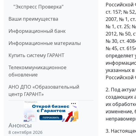
Российской Ф
"Экспресс Проверка"
ст. 157; № 52,
Ваши преимущества
2007, № 1, ст.
№ 1, ст. 25; №
Информационный банк
2012, № 50, ст
№ 30, ст. 4084
Информационные материалы
№ 45, ст. 615
Купить систему ГАРАНТ
определяет 
информацион
Телекоммуникационное
указанных в
обновление
Российской 
АНО ДПО «Образовательный
2. Под акту
центр ГАРАНТ»
создающих а
их обработк
изменение, 
неправомер
Анонсы
3. Настояще
8 сентября 2026