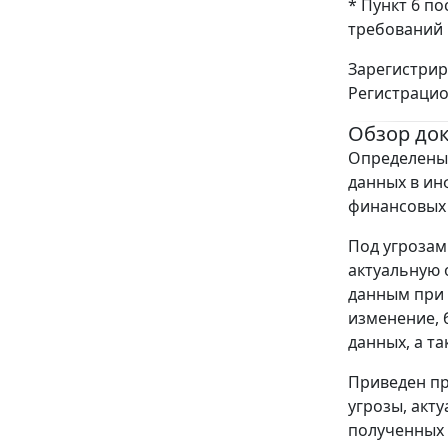
* Пункт 6 п
требований 
Зарегистрир
Регистраци
Обзор до
Определены 
данных в ин
финансовых 
Под угрозам
актуальную о
данным при 
изменение, 
данных, а т
Приведен пр
угрозы, акт
полученных 