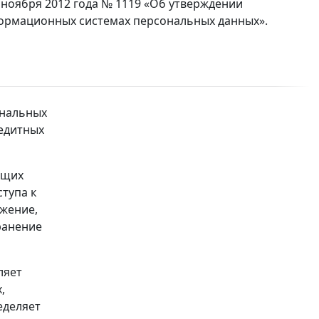
 ноября 2012 года № 1119 «Об утверждении
формационных системах персональных данных».
ональных
едитных
ющих
ступа к
ожение,
ранение
ляет
,
еделяет