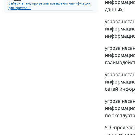
информацион
Выберите тему программы повышения квалификации
для юристов ...
данных;
угроза неса
информацион
информацио
угроза неса
информацион
взаимодейст
угроза неса
информацион
сетей инфо
угроза неса
информацион
по эксплуат
5. Определе
данных, про