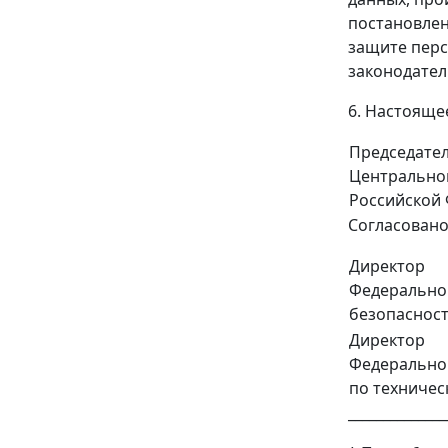
постановлен
защите перс
законодатель
6. Настоящее
Председате
Центрально
Российской
Согласован
Директор
Федерально
безопаснос
Директор
Федерально
по техничес
______________