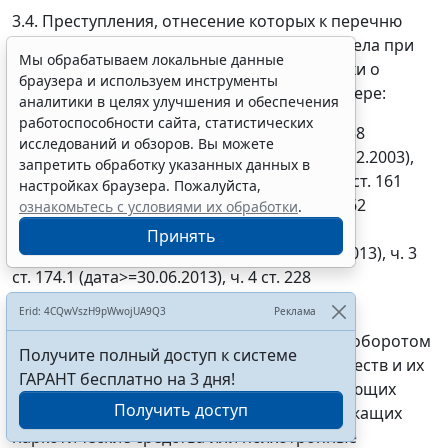
3.4. Преступления, отнесение которых к перечню
зависит от даты возбуждения уголовного дела при
Мы обрабатываем локальные данные
наличии в статистической карточке отметки о
браузера и используем инструменты
совершении преступлений в крупном размере:
аналитики в целях улучшения и обеспечения
работоспособности сайта, статистических
ч. 3 ст. 158 (дата<21.01.2007), п. "а" ч. 4 ст. 158
исследований и обзоров. Вы можете
(дата>11.12.2003), чч. 3 и 4 ст. 159 (дата>11.12.2003),
запретить обработку указанных данных в
чч. 3 и 4 ст. 160 (дата>11.12.2003), п. "а" ч. 3 ст. 161
настройках браузера. Пожалуйста,
(дата>11.12.2003), ч. 3, пп. "а" и "в" ч. 4 ст. 162
ознакомьтесь с условиями их обработки
.
(дата>11.12.2003), п. "а" и "в" ч. 3 ст. 163
Принять
(дата>11.12.2003), ч. 3 ст. 174 (дата>=30.06.2013), ч. 3
ст. 174.1 (дата>=30.06.2013), ч. 4 ст. 228
(дата<=11.05.2004).
Erid: 4CQwVszH9pWwojUA9Q3
Реклама
4. Преступления, связанные с незаконным оборотом
Получите полный доступ к системе
наркотических средств, психотропных веществ и их
ГАРАНТ бесплатно на 3 дня!
прекурсоров или аналогов, сильнодействующих
Получить доступ
веществ, растений (либо их частей), содержащих
наркотические средства или психотропные