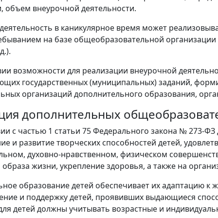
, объем внеурочной деятельности.
деятельность в каникулярное время может реализовыва
быванием на базе общеобразовательной организации ил
д.).
вии возможности для реализации внеурочной деятельно
ющих государственных (муниципальных) заданий, форм
ьных организаций дополнительного образования, орган
ция дополнительных общеобразоват
вии с частью 1 статьи 75 Федерального закона № 273-Ф
е и развитие творческих способностей детей, удовлет
льном, духовно-нравственном, физическом совершенст
 образа жизни, укрепление здоровья, а также на орган
ное образование детей обеспечивает их адаптацию к 
ение и поддержку детей, проявивших выдающиеся спо
ля детей должны учитывать возрастные и индивидуаль