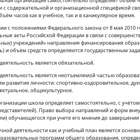
ьная организация самостоятельно определяет объём ча
и с содержательной и организационной спецификой св
ъём часов как в учебное, так и в каникулярное время.
вии с положениями Федерального закона от 8 мая 2010 
ьные акты Российской Федерации в связи с совершенс
ных) учреждений» направления финансирования образ
ь) и объём средств определяются государственным зад
деятельность является обязательной.
деятельность является неотъемлемой частью образоват
м развития личности: спортивно-оздоровительное, дух
ктуальное, общекультурное.
ганизации школа определяет самостоятельно, с учётом
редставителей). Право выбора направлений и форм вне
ли) обучающегося при учете его мнения до завершения
чной деятельности как и учебный план является осно
разовательных программ общего образования, определ