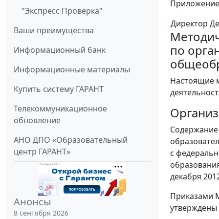
Приложение: 
"Экспресс Проверка"
Директор Д
Ваши преимущества
Методич
по орга
Информационный банк
общеоб
Информационные материалы
Настоящие м
Купить систему ГАРАНТ
деятельност
Телекоммуникационное
Организ
обновление
Содержание 
АНО ДПО «Образовательный
образовател
центр ГАРАНТ»
с федеральн
образования
декабря 201
Приказами Ми
Анонсы
утверждены 
8 сентября 2026