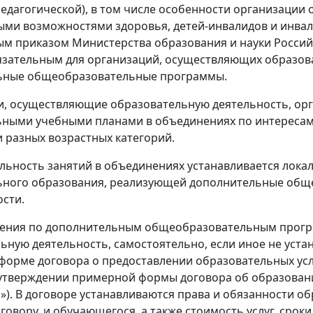
едагогической), в том числе особенности организации 
ми возможностями здоровья, детей-инвалидов и инвали
м приказом Министерства образования и науки Российск
язательным для организаций, осуществляющих образов
ьные общеобразовательные программы.
, осуществляющие образовательную деятельность, орг
ными учебными планами в объединениях по интересам
и разных возрастных категорий.
ьность занятий в объединениях устанавливается лок
ьного образования, реализующей дополнительные общ
сти.
ения по дополнительным общеобразовательным прогр
ьную деятельность, самостоятельно, если иное не уста
 форме договора о предоставлении образовательных услу
 утверждении примерной формы договора об образован
). В договоре устанавливаются права и обязанности о
говору, и обучающегося, а также стоимость услуг, срок