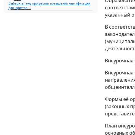
Образовател
Выберите тему программы повышения квалификации
соответстви
для юристов ...
указанный об
В соответст
законодател
(муниципаль
деятельност
Внеурочная 
Внеурочная 
направления
общеинтелле
Формы её ор
(законных п
представите
План внеуро
основных об