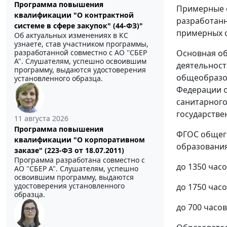
Программа повышения
Примерные 
квалификации "О контрактной
разработанн
системе в сфере закупок" (44-ФЗ)"
примерных о
Об актуальных изменениях в КС
узнаете, став участником программы,
Основная об
разработанной совместно с АО ''СБЕР
А". Слушателям, успешно освоившим
деятельност
программу, выдаются удостоверения
общеобразов
установленного образца.
Федерации о
санитарного
государствен
11 августа 2026
Программа повышения
ФГОС общего
квалификации "О корпоративном
образования
заказе" (223-ФЗ от 18.07.2011)
Программа разработана совместно с
до 1350 час
АО ''СБЕР А". Слушателям, успешно
освоившим программу, выдаются
удостоверения установленного
до 1750 час
образца.
до 700 часо