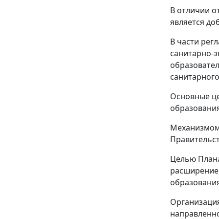
В отличии о
является до
В части рег
санитарно-э
образовател
санитарного 
Основные це
образования
Механизмом 
Правительст
Целью Плана
расширение 
образования
Организаци
направленно