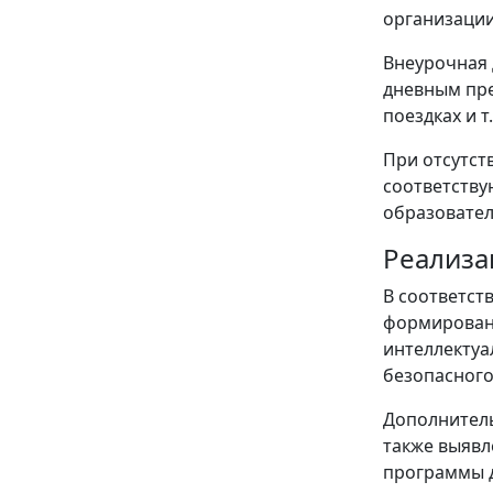
организации
Внеурочная 
дневным пре
поездках и т.
При отсутст
соответству
образовател
Реализа
В соответст
формировани
интеллектуа
безопасного
Дополнитель
также выявл
программы д