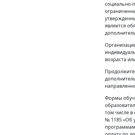
социально-п
ограниченны
утвержденны
является об
дополнител
Организации
индивидуаль
возраста ил
Продолжител
дополнител
направленно
Формы обуч
образовател
том числе в
№ 1185 «Об
программам»
оплату по до