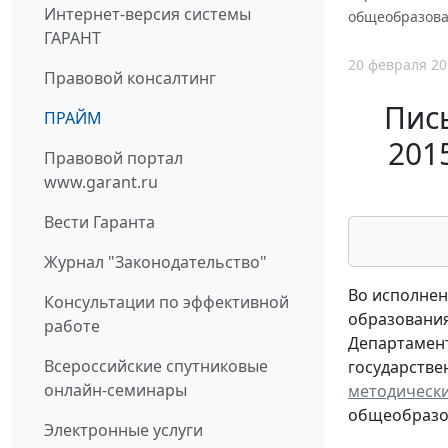
Интернет-версия системы
общеобразова
ГАРАНТ
20 февраля 20
Правовой консалтинг
Пис
ПРАЙМ
201
Правовой портал
www.garant.ru
Вести Гаранта
Журнал "Законодательство"
Во исполнен
Консультации по эффективной
образования
работе
Департамент
Всероссийские спутниковые
государстве
онлайн-семинары
методическ
общеобразов
Электронные услуги