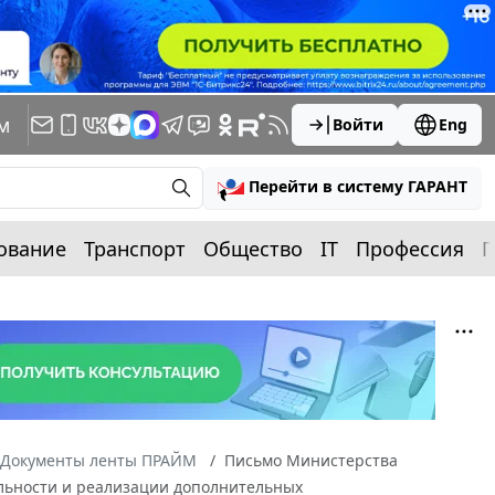
м
Войти
Eng
Перейти в систему ГАРАНТ
ование
Транспорт
Общество
IT
Профессия
П
Документы ленты ПРАЙМ
Письмо Министерства
тельности и реализации дополнительных