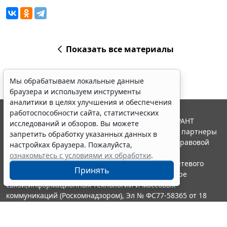
Показать все материалы
Мы обрабатываем локальные данные
браузера и используем инструменты
аналитики в целях улучшения и обеспечения
работоспособности сайта, статистических
© ООО "НПП "ГАРАНТ-СЕРВИС", 2026. Система ГАРАНТ
исследований и обзоров. Вы можете
выпускается с 1990 года. Компания "Гарант" и ее партнеры
запретить обработку указанных данных в
являются участниками Российской ассоциации правовой
настройках браузера. Пожалуйста,
информации ГАРАНТ.
ознакомьтесь с условиями их обработки
.
Портал ГАРАНТ.РУ зарегистрирован в качестве сетевого
Принять
издания Федеральной службой по надзору в сфере
связи,информационных технологий и массовых
коммуникаций (Роскомнадзором), Эл № ФС77-58365 от 18
июня 2014 года.
16+