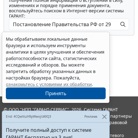
получения полной информации о вступлении в силу,
изменениях и порядке применения документа,
воспользуйтесь поиском в Интернет-версии системы
ГАРАНТ:
Мы обрабатываем локальные данные
браузера и используем инструменты
аналитики в целях улучшения и обеспечения
работоспособности сайта, статистических
исследований и обзоров. Вы можете
Показать все материалы
запретить обработку указанных данных в
настройках браузера. Пожалуйста,
ознакомьтесь с условиями их обработки
.
Принять
© ООО "НПП "ГАРАНТ-СЕРВИС", 2026. Система ГАРАНТ
выпускается с 1990 года. Компания "Гарант" и ее партнеры
Erid: 4CQwVszH9pWwojUA9Q3
Реклама
являются участниками Российской ассоциации правовой
информации ГАРАНТ.
Получите полный доступ к системе
Портал ГАРАНТ.РУ зарегистрирован в качестве сетевого
ГАРАНТ бесплатно на 3 дня!