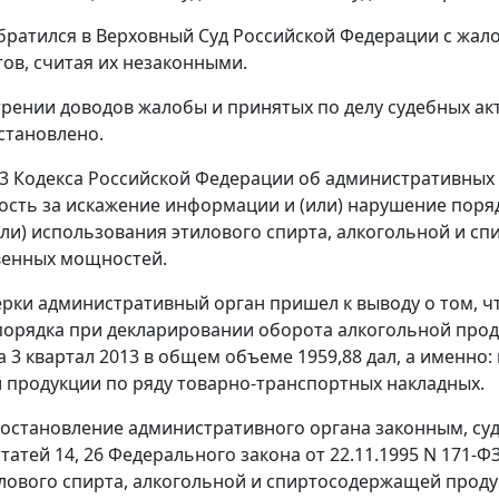
братился в Верховный Суд Российской Федерации с жал
тов, считая их незаконными.
рении доводов жалобы и принятых по делу судебных ак
становлено.
3
Кодекса Российской Федерации об административных
ость за искажение информации и (или) нарушение поря
или) использования этилового спирта, алкогольной и 
венных мощностей.
ерки административный орган пришел к выводу о том, 
орядка при декларировании оборота алкогольной прод
а 3 квартал 2013 в общем объеме 1959,88 дал, а именно
 продукции по ряду товарно-транспортных накладных.
остановление административного органа законным, су
статей 14
,
26
Федерального закона от 22.11.1995 N 171-Ф
лового спирта, алкогольной и спиртосодержащей проду