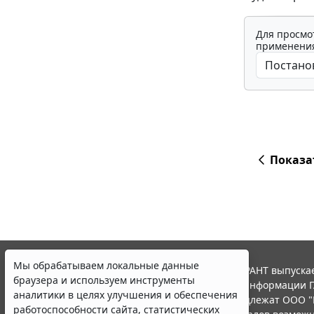
Для просмо
применения
Показа
Мы обрабатываем локальные данные
© ООО "НПП "ГАРАНТ-СЕРВИС", 2026. Система ГАРАНТ выпускае
браузера и используем инструменты
участниками Российской ассоциации правовой информации Г
аналитики в целях улучшения и обеспечения
Все права на материалы сайта ГАРАНТ.РУ принадлежат ООО "
работоспособности сайта, статистических