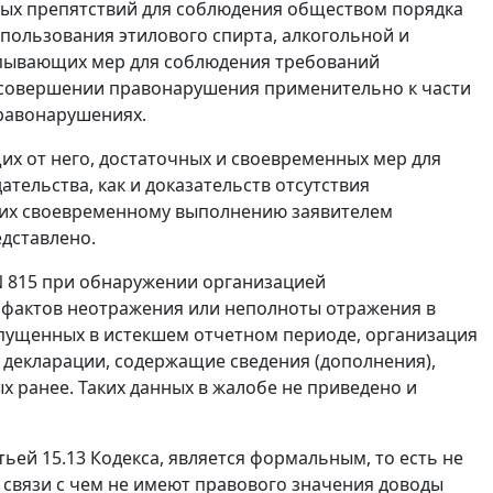
ных препятствий для соблюдения обществом порядка
спользования этилового спирта, алкогольной и
пывающих мер для соблюдения требований
 в совершении правонарушения применительно к
части
равонарушениях.
х от него, достаточных и своевременных мер для
ельства, как и доказательств отсутствия
щих своевременному выполнению заявителем
дставлено.
N 815 при обнаружении организацией
 фактов неотражения или неполноты отражения в
опущенных в истекшем отчетном периоде, организация
декларации, содержащие сведения (дополнения),
 ранее. Таких данных в жалобе не приведено и
тьей 15.13
Кодекса, является формальным, то есть не
 связи с чем не имеют правового значения доводы