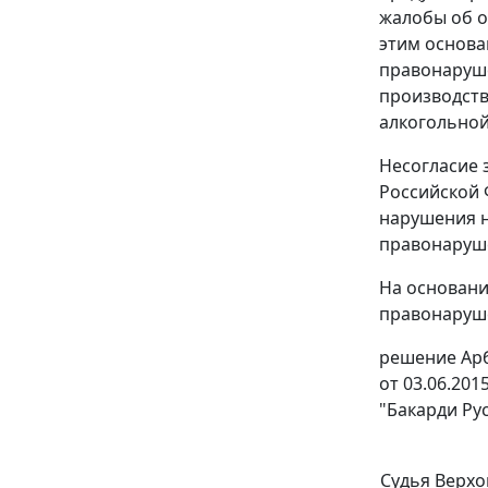
жалобы об о
этим основ
правонаруше
производств
алкогольной
Несогласие 
Российской 
нарушения н
правонаруше
На основани
правонаруше
решение
Арб
от 03.06.20
"Бакарди Рус
Судья Верхо