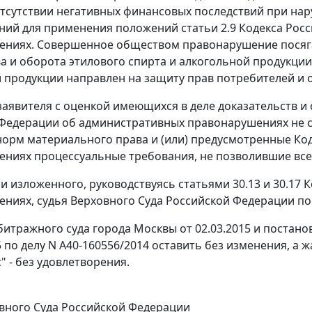
тсутствии негативных финансовых последствий при нар
аний для применения положений
статьи 2.9
Кодекса Росс
ниях. Совершенное обществом правонарушение посягае
а и оборота этилового спирта и алкогольной продукции
 продукции направлен на защиту прав потребителей и 
заявителя с оценкой имеющихся в деле доказательств 
Федерации об административных правонарушениях не с
орм материального права и (или) предусмотренные Ко
ниях процессуальные требования, не позволившие всес
и изложенного, руководствуясь
статьями 30.13
и
30.17
К
ниях, судья Верховного Суда Российской Федерации по
итражного суда города Москвы от 02.03.2015 и
постано
15 по делу N А40-160556/2014 оставить без изменения, 
" - без удовлетворения.
вного Суда Российской Федерации