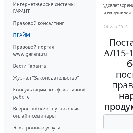
Интернет-версия системы
удовлетворен
ГАРАНТ
и нарушении 
Правовой консалтинг
26 мая 2016
ПРАЙМ
Поста
Правовой портал
АД15-1
www.garant.ru
б
Вести Гаранта
пос
Журнал "Законодательство"
прав
Консультации по эффективной
на
работе
проду
Всероссийские спутниковые
онлайн-семинары
Электронные услуги