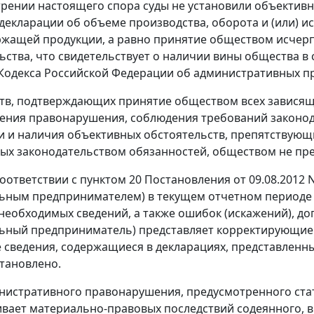
рении настоящего спора суды не установили объектив
декларации об объеме производства, оборота и (или) и
ржащей продукции, а равно принятие обществом исчер
ьства, что свидетельствует о наличии вины общества
Кодекса Российской Федерации об административных п
тв, подтверждающих принятие обществом всех зависящи
ния правонарушения, соблюдения требований законодат
 и наличия объективных обстоятельств, препятствую
ых законодательством обязанностей, обществом не пре
соответствии с
пунктом 20
Постановления от 09.08.2012 
ьным предпринимателем) в текущем отчетном периоде
необходимых сведений, а также ошибок (искажений), д
ьный предприниматель) представляет корректирующие 
сведения, содержащиеся в декларациях, представленных
становлено.
инистративного правонарушения, предусмотренного
ста
вает материально-правовых последствий содеянного, в