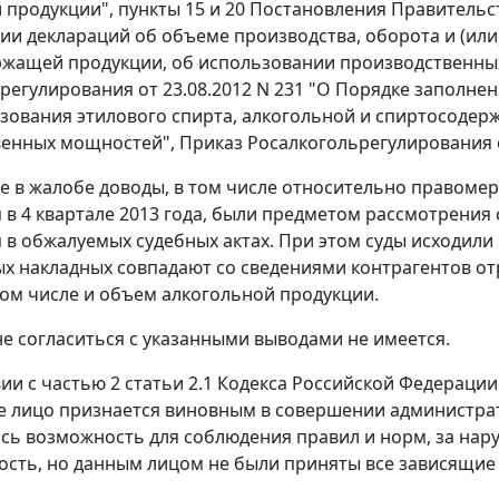
 продукции",
пункты 15
и
20
Постановления Правительств
ии деклараций об объеме производства, оборота и (или
ржащей продукции, об использовании производственны
регулирования от 23.08.2012 N 231 "О Порядке заполне
ьзования этилового спирта, алкогольной и спиртосоде
венных мощностей",
Приказ
Росалкогольрегулирования от
 в жалобе доводы, в том числе относительно правоме
 в 4 квартале 2013 года, были предметом рассмотрения
в обжалуемых судебных актах. При этом суды исходили и
х накладных совпадают со сведениями контрагентов о
том числе и объем алкогольной продукции.
е согласиться с указанными выводами не имеется.
вии с
частью 2 статьи 2.1
Кодекса Российской Федерации
 лицо признается виновным в совершении администрат
ась возможность для соблюдения правил и норм, за на
ость, но данным лицом не были приняты все зависящие