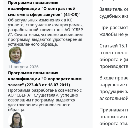
Программа повышения
квалификации "О контрактной
Заявитель о
системе в сфере закупок" (44-ФЗ)"
судебных ак
Об актуальных изменениях в КС
узнаете, став участником программы,
При рассмот
разработанной совместно с АО ''СБЕР
жалобы не у
А". Слушателям, успешно освоившим
программу, выдаются удостоверения
установленного образца.
Статьей 15.1
ответственн
оборота и (
производст
11 августа 2026
Программа повышения
В ходе пров
квалификации "О корпоративном
нарушение п
заказе" (223-ФЗ от 18.07.2011)
Программа разработана совместно с
продукции з
АО ''СБЕР А". Слушателям, успешно
алкогольной
освоившим программу, выдаются
удостоверения установленного
Признавая п
образца.
положения
оборота эти