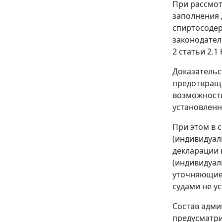
При рассмот
заполнения 
спиртосоде
законодател
2 статьи 2.1
Доказательс
предотвраще
возможности
установленн
При этом в 
(индивидуал
декларации 
(индивидуал
уточняющие 
судами не у
Состав адм
предусматри