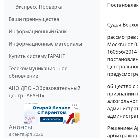
Постановлен
"Экспресс Проверка"
Ваши преимущества
Судья Верхо
Информационный банк
рассмотрев 
Информационные материалы
Москвы от 0
160556/2014
Купить систему ГАРАНТ
постановлен
Центральном
Телекоммуникационное
предусмотр
обновление
общество с 
АНО ДПО «Образовательный
признании 
центр ГАРАНТ»
алкогольног
администрат
администра
Анонсы
Решением
А
8 сентября 2026
арбитражног