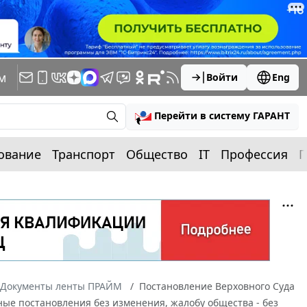
м
Войти
Eng
Перейти в систему ГАРАНТ
ование
Транспорт
Общество
IT
Профессия
П
Документы ленты ПРАЙМ
Постановление Верховного Суда
бные постановления без изменения, жалобу общества - без