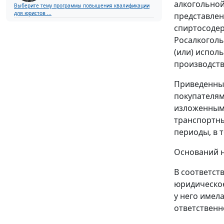
алкогольной
Выберите тему программы повышения квалификации
для юристов ...
представлен
спиртосоде
Росалкоголь
(или) испол
производст
Приведенные
покупателям
изложенным 
транспортны
периоды, в 
Оснований н
В соответст
юридическое
у него имел
ответственн