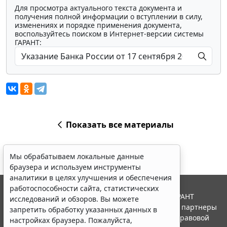
Для просмотра актуального текста документа и
получения полной информации о вступлении в силу,
изменениях и порядке применения документа,
воспользуйтесь поиском в Интернет-версии системы
ГАРАНТ:
Показать все материалы
Мы обрабатываем локальные данные
браузера и используем инструменты
аналитики в целях улучшения и обеспечения
работоспособности сайта, статистических
© ООО "НПП "ГАРАНТ-СЕРВИС", 2026. Система ГАРАНТ
исследований и обзоров. Вы можете
выпускается с 1990 года. Компания "Гарант" и ее партнеры
запретить обработку указанных данных в
являются участниками Российской ассоциации правовой
настройках браузера. Пожалуйста,