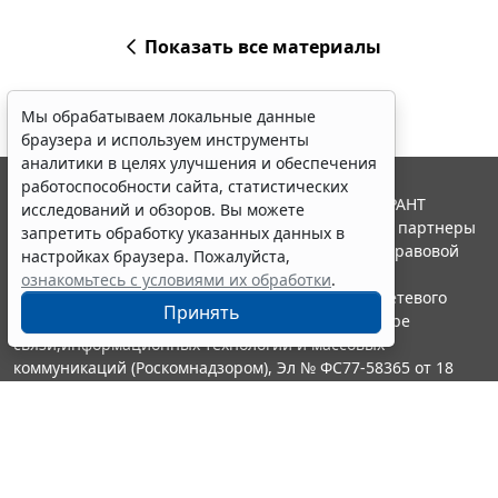
Показать все материалы
Мы обрабатываем локальные данные
браузера и используем инструменты
аналитики в целях улучшения и обеспечения
работоспособности сайта, статистических
© ООО "НПП "ГАРАНТ-СЕРВИС", 2026. Система ГАРАНТ
исследований и обзоров. Вы можете
выпускается с 1990 года. Компания "Гарант" и ее партнеры
запретить обработку указанных данных в
являются участниками Российской ассоциации правовой
настройках браузера. Пожалуйста,
информации ГАРАНТ.
ознакомьтесь с условиями их обработки
.
Портал ГАРАНТ.РУ зарегистрирован в качестве сетевого
Принять
издания Федеральной службой по надзору в сфере
связи,информационных технологий и массовых
коммуникаций (Роскомнадзором), Эл № ФС77-58365 от 18
июня 2014 года.
16+
Контакты
8-800-200-88-88