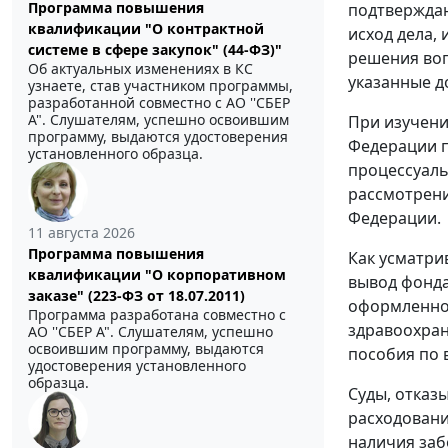
Программа повышения
подтверждаю
квалификации "О контрактной
исход дела,
системе в сфере закупок" (44-ФЗ)"
решения воп
Об актуальных изменениях в КС
указанные д
узнаете, став участником программы,
разработанной совместно с АО ''СБЕР
А". Слушателям, успешно освоившим
При изучени
программу, выдаются удостоверения
Федерации п
установленного образца.
процессуаль
рассмотрени
Федерации.
11 августа 2026
Программа повышения
Как усматри
квалификации "О корпоративном
вывод фонда
заказе" (223-ФЗ от 18.07.2011)
оформленно
Программа разработана совместно с
здравоохран
АО ''СБЕР А". Слушателям, успешно
освоившим программу, выдаются
пособия по 
удостоверения установленного
образца.
Суды, отказ
расходовани
наличия заб