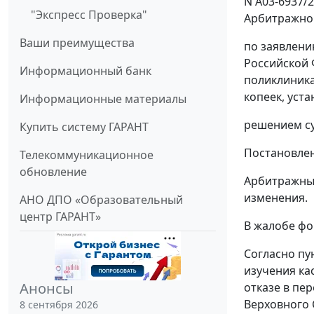
N А03-6937/
"Экспресс Проверка"
Арбитражног
Ваши преимущества
по заявлени
Российской 
Информационный банк
поликлиника 
копеек, уста
Информационные материалы
решением
с
Купить систему ГАРАНТ
Постановле
Телекоммуникационное
обновление
Арбитражный
изменения.
АНО ДПО «Образовательный
центр ГАРАНТ»
В жалобе фо
Согласно
пу
изучения ка
Анонсы
отказе в пе
Верховного 
8 сентября 2026