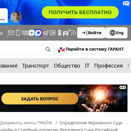
м
Войти
Eng
Перейти в систему ГАРАНТ
ование
Транспорт
Общество
IT
Профессия
П
Документы ленты ПРАЙМ
Определение Верховного Суда
й жалобы в Судебную коллегию Верховного Суда Российской