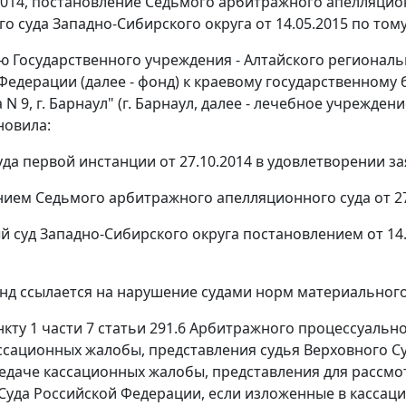
2014,
постановление
Седьмого арбитражного апелляционн
о суда Западно-Сибирского округа от 14.05.2015 по тому
ю Государственного учреждения - Алтайского регионал
Федерации (далее - фонд) к краевому государственном
N 9, г. Барнаул" (г. Барнаул, далее - лечебное учрежден
новила:
уда первой инстанции от 27.10.2014 в удовлетворении з
нием
Седьмого арбитражного апелляционного суда от 2
 суд Западно-Сибирского округа
постановлением
от 14
нд ссылается на нарушение судами норм материального
нкту 1 части 7 статьи 291.6
Арбитражного процессуальног
ссационных жалобы, представления судья Верховного С
редаче кассационных жалобы, представления для рассмо
Суда Российской Федерации, если изложенные в кассац