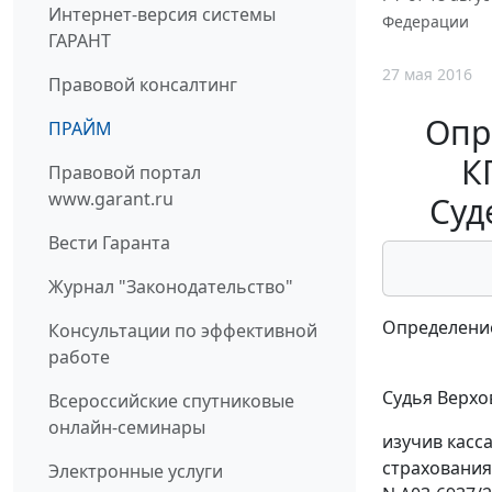
Интернет-версия системы
Федерации
ГАРАНТ
27 мая 2016
Правовой консалтинг
Опр
ПРАЙМ
К
Правовой портал
www.garant.ru
Суд
Вести Гаранта
Журнал "Законодательство"
Определение 
Консультации по эффективной
работе
Судья Верхо
Всероссийские спутниковые
онлайн-семинары
изучив касс
страхования
Электронные услуги