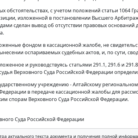
ых обстоятельствах, с учетом положений
статьи 1064
Гр
зиции, изложенной в
постановлении
Высшего Арбитражн
судами сделан вывод об отсутствии правовых оснований 
а.
оженные фондом в кассационной жалобе, не свидетель
вынесении оспариваемых судебных актов, и, по сути, сво
ложенное и руководствуясь
статьями 291.1
,
291.6
и
291.8
судья Верховного Суда Российской Федерации определи
сударственному учреждению - Алтайскому регионально
Федерации в передаче кассационной жалобы для рассмо
им спорам Верховного Суда Российской Федерации.
вного Суда Российской Федерации
тра актуального текста документа и получения полной информа