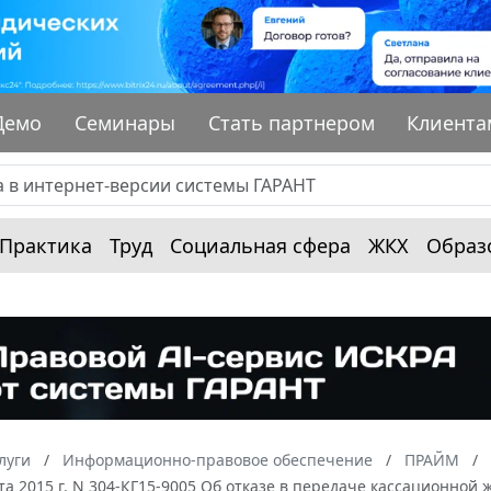
Демо
Семинары
Стать партнером
Клиента
Практика
Труд
Социальная сфера
ЖКХ
Образ
луги
Информационно-правовое обеспечение
ПРАЙМ
ста 2015 г. N 304-КГ15-9005 Об отказе в передаче кассационно