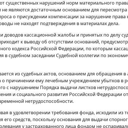
т существенных нарушений норм материального права 
 и не являются достаточным основанием для пересмотра 
роса о присуждении компенсации за нарушение права на
оводы не находят подтверждения в материалах дела.
и доводов кассационной жалобы и принятых по делу суд
риходит к выводу об отсутствии оснований, предусмот
ного кодекса Российской Федерации, по которым касса
я в судебном заседании Судебной коллегии по экономи
вается из судебных актов, основанием для обращения 
 о причинении ему лечебным учреждением убытков в ре
го с нарушением
Порядка
выдачи листков нетрудоспос
ения и социального развития Российской Федерации от 0
временной нетрудоспособности.
ывая в удовлетворении требования фонда, исходили из т
я его средств, поскольку основания для выдачи спорног
олевания у застрахованного лица фондом не оспаривалс