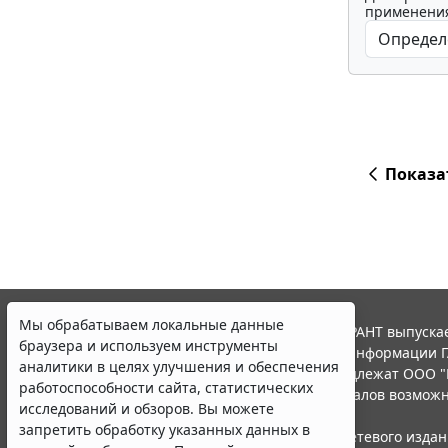
применения
Показа
Мы обрабатываем локальные данные
© ООО "НПП "ГАРАНТ-СЕРВИС", 2026. Система ГАРАНТ выпускае
браузера и используем инструменты
участниками Российской ассоциации правовой информации Г
аналитики в целях улучшения и обеспечения
Все права на материалы сайта ГАРАНТ.РУ принадлежат ООО "
работоспособности сайта, статистических
Полное или частичное воспроизведение материалов возможн
исследований и обзоров. Вы можете
Правила использования портала.
запретить обработку указанных данных в
Портал ГАРАНТ.РУ зарегистрирован в качестве сетевого изда