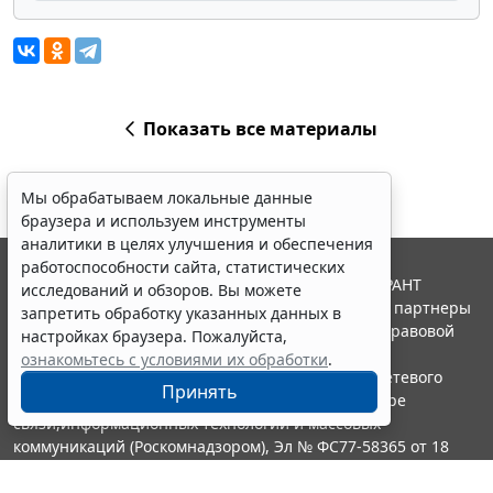
Показать все материалы
Мы обрабатываем локальные данные
браузера и используем инструменты
аналитики в целях улучшения и обеспечения
работоспособности сайта, статистических
© ООО "НПП "ГАРАНТ-СЕРВИС", 2026. Система ГАРАНТ
исследований и обзоров. Вы можете
выпускается с 1990 года. Компания "Гарант" и ее партнеры
запретить обработку указанных данных в
являются участниками Российской ассоциации правовой
настройках браузера. Пожалуйста,
информации ГАРАНТ.
ознакомьтесь с условиями их обработки
.
Портал ГАРАНТ.РУ зарегистрирован в качестве сетевого
Принять
издания Федеральной службой по надзору в сфере
связи,информационных технологий и массовых
коммуникаций (Роскомнадзором), Эл № ФС77-58365 от 18
июня 2014 года.