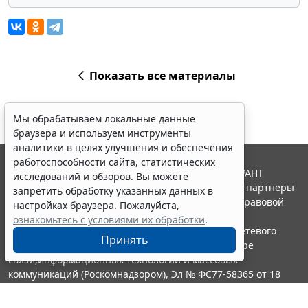
Показать все материалы
Мы обрабатываем локальные данные
браузера и используем инструменты
аналитики в целях улучшения и обеспечения
работоспособности сайта, статистических
© ООО "НПП "ГАРАНТ-СЕРВИС", 2026. Система ГАРАНТ
исследований и обзоров. Вы можете
выпускается с 1990 года. Компания "Гарант" и ее партнеры
запретить обработку указанных данных в
являются участниками Российской ассоциации правовой
настройках браузера. Пожалуйста,
информации ГАРАНТ.
ознакомьтесь с условиями их обработки
.
Портал ГАРАНТ.РУ зарегистрирован в качестве сетевого
Принять
издания Федеральной службой по надзору в сфере
связи,информационных технологий и массовых
коммуникаций (Роскомнадзором), Эл № ФС77-58365 от 18
июня 2014 года.