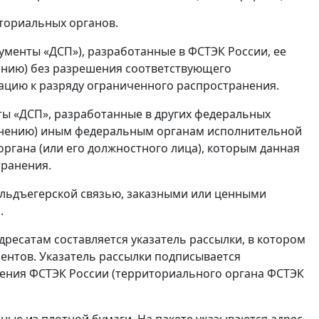
иториальных органов.
кументы «ДСП»), разработанные в ФСТЭК России, ее
ению) без разрешения соответствующего
цию к разряду ограниченного распространения.
ы «ДСП», разработанные в других федеральных
ранению) иным федеральным органам исполнительной
органа (или его должностного лица), которым данная
транения.
льдъегерской связью, заказными или ценными
.
ресатам составляется указатель рассылки, в котором
ентов. Указатель рассылки подписывается
ления ФСТЭК России (территориального органа ФСТЭК
ные из плотной бумаги. На пакете указываются адрес