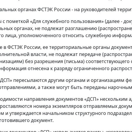
альных органах ФСТЭК России - на руководителей терр
ы с пометкой «Для служебного пользования» (далее - до
ьных органах, не подлежат разглашению (распростран
о лица, уполномоченного относить служебную информа
 в ФСТЭК России, ее территориальные органы документ
олнительной власти, не подлежат передаче (распрост
анизациям) без разрешения (письма) соответствующего 
нформация отнесена к разряду ограниченного распрос
ДСП» пересылаются другим органам и организациям фе
тправлениями, а также могут быть переданы нарочным
ходимости направления документов «ДСП» нескольким ад
роставляются номера экземпляров отправляемых докум
м и утверждается начальником структурного подразде
дготовившего документ.
дачи документов «ДСП» используются пакеты, изготовлен