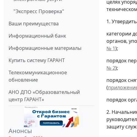
целях упоря
техническом
"Экспресс Проверка"
1. Утвердит
Ваши преимущества
категории д
Информационный банк
органов, уп
Информационные материалы
№ 1
);
Купить систему ГАРАНТ
порядок пер
№ 2
);
Телекоммуникационное
обновление
порядок сня
(
приложение
АНО ДПО «Образовательный
центр ГАРАНТ»
порядок орг
2. Начальни
руководител
защиту слу
Анонсы