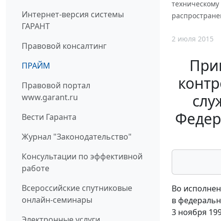
техническому
Интернет-версия системы
распростране
ГАРАНТ
2 июля 2015
Правовой консалтинг
При
ПРАЙМ
контр
Правовой портал
слу
www.garant.ru
Федер
Вести Гаранта
Журнал "Законодательство"
Консультации по эффективной
работе
Всероссийские спутниковые
Во исполнен
онлайн-семинары
в федеральн
3 ноября 199
Электронные услуги