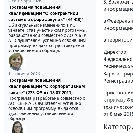
8 сентября 2026
3. Возложит
Программа повышения
информацие
квалификации "О контрактной
системе в сфере закупок" (44-ФЗ)"
в Федеральн
Об актуальных изменениях в КС
информации
узнаете, став участником программы,
разработанной совместно с АО ''СБЕР
в территори
А". Слушателям, успешно освоившим
программу, выдаются удостоверения
установленного образца.
Директор
Федерально
техническом
Зарегистрир
11 августа 2026
Программа повышения
Регистраци
квалификации "О корпоративном
Приложение
заказе" (223-ФЗ от 18.07.2011)
Программа разработана совместно с
к
приказу
Фе
АО ''СБЕР А". Слушателям, успешно
техническом
освоившим программу, выдаются
удостоверения установленного
от 8 мая 2015
образца.
Категор