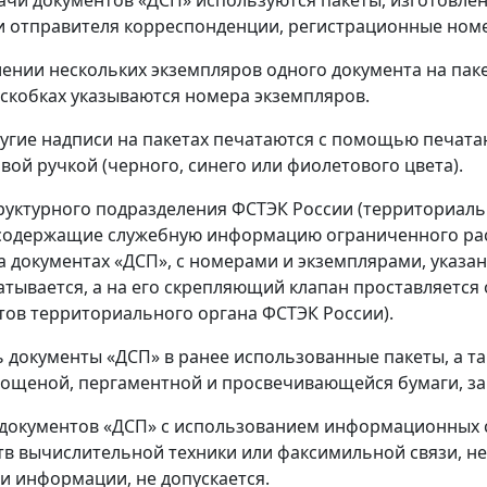
и отправителя корреспонденции, регистрационные номе
ении нескольких экземпляров одного документа на паке
 скобках указываются номера экземпляров.
ругие надписи на пакетах печатаются с помощью печата
вой ручкой (черного, синего или фиолетового цвета).
руктурного подразделения ФСТЭК России (территориал
содержащие служебную информацию ограниченного рас
а документах «ДСП», с номерами и экземплярами, указан
атывается, а на его скрепляющий клапан проставляется 
тов территориального органа ФСТЭК России).
 документы «ДСП» в ранее использованные пакеты, а так
лощеной, пергаментной и просвечивающейся бумаги, з
а документов «ДСП» с использованием информационных
ств вычислительной техники или факсимильной связи, н
и информации, не допускается.