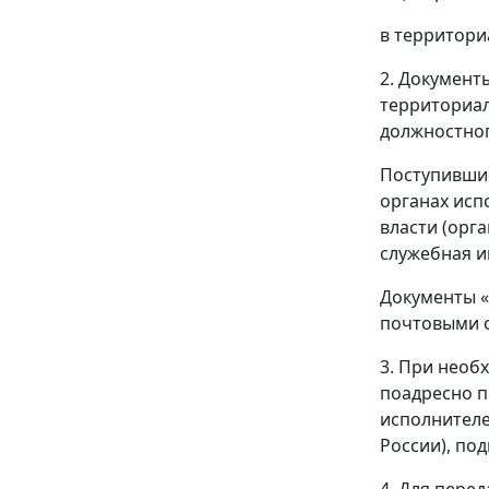
в территори
2. Документ
территориал
должностног
Поступившие
органах исп
власти (орг
служебная и
Документы «
почтовыми о
3. При необ
поадресно п
исполнителе
России), по
4. Для пере