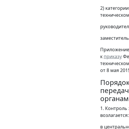
2) категори
техническом
руководител
заместитель
Приложение
к
приказу
Фе
техническом
от 8 мая 2015
Порядо
передач
органам
1. Контроль
возлагается:
в центральн