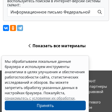
воспользуйтесь поиском в Интернет-версии системы
ГАРАНТ:
Показать все материалы
Мы обрабатываем локальные данные
браузера и используем инструменты
аналитики в целях улучшения и обеспечения
работоспособности сайта, статистических
© ООО "НПП "ГАРАНТ-СЕРВИС", 2026. Система ГАРАНТ
исследований и обзоров. Вы можете
выпускается с 1990 года. Компания "Гарант" и ее партнеры
запретить обработку указанных данных в
являются участниками Российской ассоциации правовой
настройках браузера. Пожалуйста,
информации ГАРАНТ.
ознакомьтесь с условиями их обработки
.
Портал ГАРАНТ.РУ зарегистрирован в качестве сетевого
Принять
издания Федеральной службой по надзору в сфере