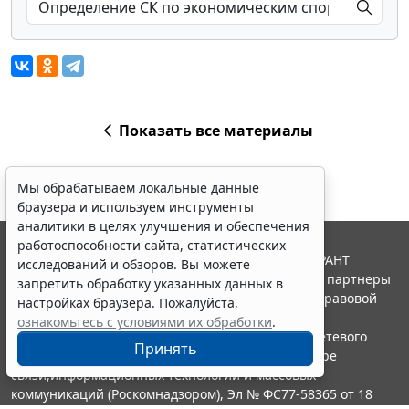
Показать все материалы
Мы обрабатываем локальные данные
браузера и используем инструменты
аналитики в целях улучшения и обеспечения
работоспособности сайта, статистических
© ООО "НПП "ГАРАНТ-СЕРВИС", 2026. Система ГАРАНТ
исследований и обзоров. Вы можете
выпускается с 1990 года. Компания "Гарант" и ее партнеры
запретить обработку указанных данных в
являются участниками Российской ассоциации правовой
настройках браузера. Пожалуйста,
информации ГАРАНТ.
ознакомьтесь с условиями их обработки
.
Портал ГАРАНТ.РУ зарегистрирован в качестве сетевого
Принять
издания Федеральной службой по надзору в сфере
связи,информационных технологий и массовых
коммуникаций (Роскомнадзором), Эл № ФС77-58365 от 18