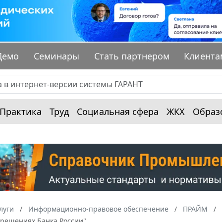
Демо
Семинары
Стать партнером
Клиента
Практика
Труд
Социальная сфера
ЖКХ
Образ
луги
Информационно-правовое обеспечение
ПРАЙМ
О решениях Банка России"