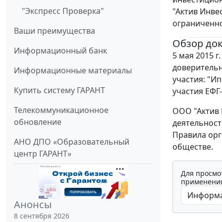
"Экспресс Проверка"
"Актив Инве
ограниченно
Ваши преимущества
Обзор до
Информационный банк
5 мая 2015 
доверитель
Информационные материалы
участия: "И
Купить систему ГАРАНТ
участия ЕФГ-
Телекоммуникационное
ООО "Актив 
обновление
деятельност
Правила орг
АНО ДПО «Образовательный
обществе.
центр ГАРАНТ»
Для просмо
применения
Анонсы
8 сентября 2026