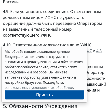
России».
4.9. Если установить соединение с Ответственным
должностным лицом ИФНС не удалось, то
обращение должно быть переведено Оператором
на выделенный телефонный номер
соответствующего УФНС.
4.10. Ответственное должностное лицо УФНС
выполняет действия, описанные в
пунктах 4.7
и
4.8
Мы обрабатываем локальные данные
настоящего Порядка.
браузера и используем инструменты
аналитики в целях улучшения и обеспечения
4.11. Если установить соединение с Ответственным
работоспособности сайта, статистических
исследований и обзоров. Вы можете
должностным лицом УФНС не удалось, то Оператор
запретить обработку указанных данных в
информирует налогоплательщика о невозможности
настройках браузера. Пожалуйста,
в настоящий момент предоставить исчерпывающий
ознакомьтесь с условиями их обработки
.
ответ налогоплательщику, приносит извинения и
Принять
завершает разговор.
5. Обязанности Учреждения