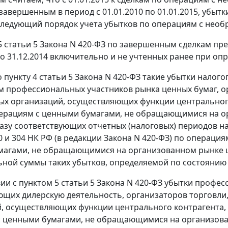
 завершенным в период с 01.01.2010 по 01.01.2015, убы
следующий порядок учета убытков по операциям с не
5 статьи 5 Закона N 420-ФЗ по завершенным сделкам п
о 31.12.2014 включительно и не учтенных ранее при оп
но пункту 4 статьи 5 Закона N 420-ФЗ такие убытки нало
 профессиональных участников рынка ценных бумаг, о
ых организаций, осуществляющих функции центрально
ерациям с ценными бумагами, не обращающимися на о
азу соответствующих отчетных (налоговых) периодов нач
0 и 304 НК РФ (в редакции Закона N 420-ФЗ) по операц
агами, не обращающимися на организованном рынке це
ной суммы таких убытков, определяемой по состоянию на
вии с пунктом 5 статьи 5 Закона N 420-ФЗ убытки профе
щих дилерскую деятельность, организаторов торговли
, осуществляющих функции центрального контрагента
 ценными бумагами, не обращающимися на организова