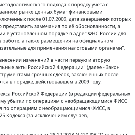
методологического подхода к порядку учета с
ованном рынке ценных бумаг финансовыми
люченных после 01.07.2009, дата завершения которых
о представить замечания по её обоснованности, а
и в установленном порядке в адрес ФНС России для
в работе, а также размещения на официальном
бязательные для применения налоговыми органами".
О внесении изменений в части первую и вторую
ьные акты Российской Федерации" (далее - Закон
нструментами срочных сделок, заключенных после
ются в порядке, действовавшем в 2009 году.
декса Российской Федерации (в редакции федеральных
оторому убытки по операциям с необращающимися ФИСС
ся по операциям с необращающимися ФИСС, в
5 Кодекса (за исключением случаев,
ерального закона от 28.12.2013 N 420-ФЗ "О внесении