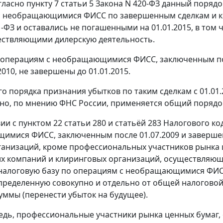
гласно пункту 7 статьи 5 Закона N 420-ФЗ данный поряд
 необращающимися ФИСС по завершенным сделкам и кот
1-ФЗ и оставались не погашенными на 01.01.2015, в то
ествляющими дилерскую деятельность.
о операциям с необращающимися ФИСС, заключенным пос
2010, не завершены до 01.01.2015.
о порядка признания убытков по таким сделкам с 01.01.
но, по мнению ФНС России, применяется общий порядо
вии с пунктом 22 статьи 280 и статьёй 283 Налогового 
мися ФИСС, заключенным после 01.07.2009 и завершен
анизаций, кроме профессиональных участников рынка ц
 компаний и клиринговых организаций, осуществляющи
налоговую базу по операциям с необращающимися ФИ
пределенную совокупно и отдельно от общей налоговой 
суммы (перенести убыток на будущее).
едь, профессиональные участники рынка ценных бумаг,