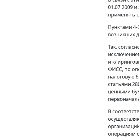
01.07.2009 и
применять 
Пунктами 4-
возникших д
Так, соглас
исключением
и клирингов
ФИСС, по оп
налоговую б
статьями 28
ценными бум
первоначаль
В соответст
осуществляю
организаций
операциям с