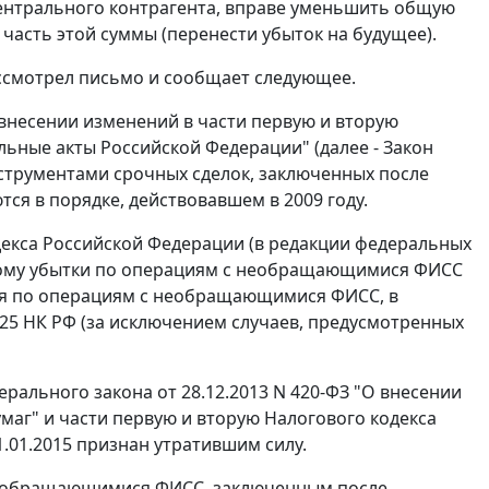
ентрального контрагента, вправе уменьшить общую
 часть этой суммы (перенести убыток на будущее).
ссмотрел письмо и сообщает следующее.
О внесении изменений в части первую и вторую
ьные акты Российской Федерации" (далее - Закон
нструментами срочных сделок, заключенных после
ются в порядке, действовавшем в 2009 году.
декса Российской Федерации (в редакции федеральных
оторому убытки по операциям с необращающимися ФИСС
ся по операциям с необращающимися ФИСС, в
25 НК РФ (за исключением случаев, предусмотренных
ерального закона от 28.12.2013 N 420-ФЗ "О внесении
маг" и части первую и вторую Налогового кодекса
1.01.2015 признан утратившим силу.
 с необращающимися ФИСС, заключенным после