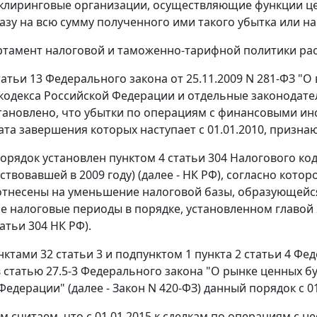
клиринговые организации, осуществляющие функции ц
азу на всю сумму полученного ими такого убытка или на
ртамент налоговой и таможенно-тарифной политики ра
татьи 13 Федерального закона от 25.11.2009 N 281-ФЗ "
кодекса Российской Федерации и отдельные законодател
становлено, что убытки по операциям с финансовыми и
дата завершения которых наступает с 01.01.2010, призна
орядок установлен пунктом 4 статьи 304 Налогового ко
йствовавшей в 2009 году) (далее - НК РФ), согласно к
отнесены на уменьшение налоговой базы, образующей
 налоговые периоды в порядке, установленном главой 
атьи 304 НК РФ).
ктами 32 статьи 3 и подпунктом 1 пункта 2 статьи 4 Фед
 статью 27.5-3 Федерального закона "О рынке ценных бу
Федерации" (далее - Закон N 420-ФЗ) данный порядок с 0
тим считаем, что с 01.01.2015 к сделкам по операциям