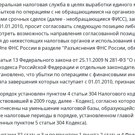
еральная налоговая служба в целях выработки единого 
убытков по операциям с не обращающимися на организ
ми срочных сделок (далее - необращающиеся ФИСС), зак
 01.01.2010, просит согласовать следующую позицию либ
отреть возможность направления согласованной позици
я до нижестоящих налоговых органов и использования 
йте ФНС России в разделе "Разъяснения ФНС России, о
татьи 13 Федерального закона от 25.11.2009 N 281-ФЗ "
кодекса Российской Федерации и отдельные законодател
становлено, что убытки по операциям с финансовыми и
дата завершения которых наступает с 01.01.2010, призна
орядок установлен пунктом 4 статьи 304 Налогового ко
йствовавшей в 2009 году, далее - Кодекс), согласно к
отнесены на уменьшение налоговой базы, образующей
 налоговые периоды в порядке, установленном главой 2
нных пунктом 5 статьи 304 Кодекса).
ктами 32 статьи 3 и подпунктом 1 пункта 2 статьи 4 Фед