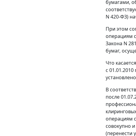
бумагами, 
соответству
N 420-ФЗ) на
При этом со
операциям с
Закона N 28
бумаг, осущ
Что касаетс
с 01.01.2010
установлено
В соответст
после 01.07
профессиона
клиринговых
операциям 
совокупно и
(перенести 