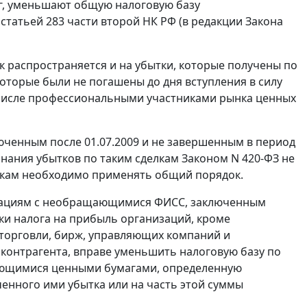
, уменьшают общую налоговую базу
статьей 283 части второй НК РФ (в редакции Закона
ок распространяется и на убытки, которые получены по
орые были не погашены до дня вступления в силу
м числе профессиональными участниками рынка ценных
ченным после 01.07.2009 и не завершенным в период
ризнания убытков по таким сделкам Законом N 420-ФЗ не
елкам необходимо применять общий порядок.
операциям с необращающимися ФИСС, заключенным
ики налога на прибыль организаций, кроме
 торговли, бирж, управляющих компаний и
контрагента, вправе уменьшить налоговую базу по
ющимися ценными бумагами, определенную
ченного ими убытка или на часть этой суммы