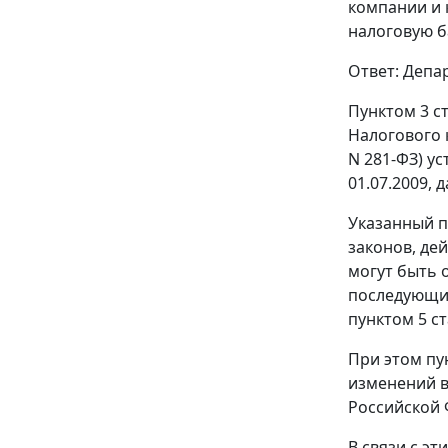
компании и 
налоговую б
Ответ: Депа
Пунктом 3 с
Налогового 
N 281-ФЗ) у
01.07.2009, 
Указанный п
законов, де
могут быть 
последующие
пунктом 5 ст
При этом пун
изменений в
Российской 
В связи с э