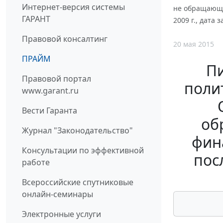
Интернет-версия системы
не обращающи
ГАРАНТ
2009 г., дата
Правовой консалтинг
20 мая 2015
ПРАЙМ
П
Правовой портал
поли
www.garant.ru
Вести Гаранта
об
Журнал "Законодательство"
фин
Консультации по эффективной
пос
работе
Всероссийские спутниковые
онлайн-семинары
Электронные услуги