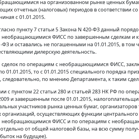
обращающимися на организованном рынке ценных бумаг
ющих отчетных (налоговых) периодов в соответствии со 
чиная с 01.01.2015.
гласно пункту 7 статьи 5 Закона N 420-ФЗ данный поряд
 необращающимися ФИСС по завершенным сделкам и кот
1-ФЗ и оставались не погашенными на 01.01.2015, в то
ествляющими дилерскую деятельность.
я сделок по операциям с необращающимися ФИСС, заклю
 по 01.01.2015, то с 01.01.2015 специального порядка п
, следовательно, по мнению Департамента, к таким сд
вии с пунктом 22 статьи 280 и статьей 283 НК РФ по 
.2009 и завершенным после 01.01.2015, налогоплательщ
льных участников рынка ценных бумаг, организаторов
 организаций, осуществляющих функции центрального 
с необращающимися ФИСС и по операциям с необраща
 отдельно от общей налоговой базы, на всю сумму полу
убыток на будущее).