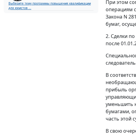
При этом со
Выберите тему программы повышения квалификации
для юристов ...
операциям с
Закона N 28
бумаг, осущ
2. Сделки п
после 01.01.
Специальног
следователь
В соответст
необращающи
прибыль орг
управляющих
уменьшить 
бумагами, о
часть этой 
В свою очер