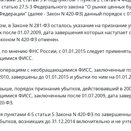
 статью 27.5-3 Федерального закона "О рынке ценных бу
Федерации" (далее - Закон N 420-ФЗ) данный порядок с 0
ом, в Законе N 281-ФЗ осталось указание на признани
после 01.07.2009, дата завершения которых наступает с 0
Законом N 420-ФЗ отменен.
и, по мнению ФНС России, с 01.01.2015 следует применя
щимися ФИСС.
о операциям с необращающимися ФИСС, заключенные пос
2010, завершены до 01.01.2015 и убытки по ним на 01.01
 выше, порядок признания убытков, действовавший в 2
мися ФИСС, заключенным после 01.07.2009, дата заверш
20-ФЗ.
мя пунктами 4-5 статьи 5 Закона N 420-ФЗ по завершен
бытков, возникших до 31.12.2014 включительно и не уч