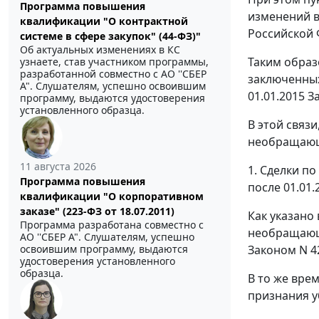
Программа повышения
изменений в
квалификации "О контрактной
Российской 
системе в сфере закупок" (44-ФЗ)"
Об актуальных изменениях в КС
Таким образ
узнаете, став участником программы,
разработанной совместно с АО ''СБЕР
заключенных 
А". Слушателям, успешно освоившим
01.01.2015 
программу, выдаются удостоверения
установленного образца.
В этой связ
необращаю
11 августа 2026
1. Сделки п
Программа повышения
после 01.01.
квалификации "О корпоративном
заказе" (223-ФЗ от 18.07.2011)
Как указано
Программа разработана совместно с
необращающи
АО ''СБЕР А". Слушателям, успешно
Законом N 4
освоившим программу, выдаются
удостоверения установленного
образца.
В то же вре
признания у