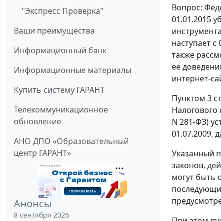
Вопрос: Фед
"Экспресс Проверка"
01.01.2015 
Ваши преимущества
инструмента
наступает с
Информационный банк
также рассм
ее доведени
Информационные материалы
интернет-са
Купить систему ГАРАНТ
Пунктом 3 с
Телекоммуникационное
Налогового 
обновление
N 281-ФЗ) у
01.07.2009, 
АНО ДПО «Образовательный
центр ГАРАНТ»
Указанный п
законов, де
могут быть 
последующие
предусмотре
Анонсы
8 сентября 2026
При этом пун