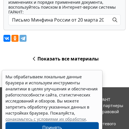
изменениях и порядке применения документа,
воспользуйтесь поиском в Интернет-версии системы
ГАРАНТ:
Показать все материалы
Мы обрабатываем локальные данные
браузера и используем инструменты
аналитики в целях улучшения и обеспечения
работоспособности сайта, статистических
© ООО "НПП "ГАРАНТ-СЕРВИС", 2026. Система ГАРАНТ
исследований и обзоров. Вы можете
выпускается с 1990 года. Компания "Гарант" и ее партнеры
запретить обработку указанных данных в
являются участниками Российской ассоциации правовой
настройках браузера. Пожалуйста,
информации ГАРАНТ.
ознакомьтесь с условиями их обработки
.
Портал ГАРАНТ.РУ зарегистрирован в качестве сетевого
Принять