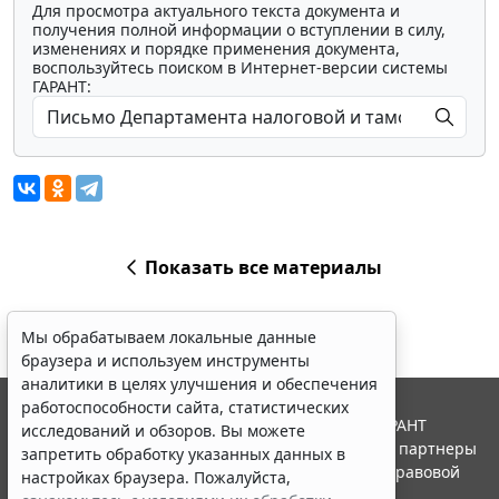
Для просмотра актуального текста документа и
получения полной информации о вступлении в силу,
изменениях и порядке применения документа,
воспользуйтесь поиском в Интернет-версии системы
ГАРАНТ:
Показать все материалы
Мы обрабатываем локальные данные
браузера и используем инструменты
аналитики в целях улучшения и обеспечения
работоспособности сайта, статистических
© ООО "НПП "ГАРАНТ-СЕРВИС", 2026. Система ГАРАНТ
исследований и обзоров. Вы можете
выпускается с 1990 года. Компания "Гарант" и ее партнеры
запретить обработку указанных данных в
являются участниками Российской ассоциации правовой
настройках браузера. Пожалуйста,
информации ГАРАНТ.