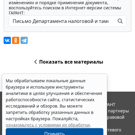
изменениях и порядке применения документа,
воспользуйтесь поиском в Интернет-версии системы
ГАРАНТ:
Показать все материалы
Мы обрабатываем локальные данные
браузера и используем инструменты
аналитики в целях улучшения и обеспечения
работоспособности сайта, статистических
© ООО "НПП "ГАРАНТ-СЕРВИС", 2026. Система ГАРАНТ
исследований и обзоров. Вы можете
выпускается с 1990 года. Компания "Гарант" и ее партнеры
запретить обработку указанных данных в
являются участниками Российской ассоциации правовой
настройках браузера. Пожалуйста,
информации ГАРАНТ.
ознакомьтесь с условиями их обработки
.
Портал ГАРАНТ.РУ зарегистрирован в качестве сетевого
Принять