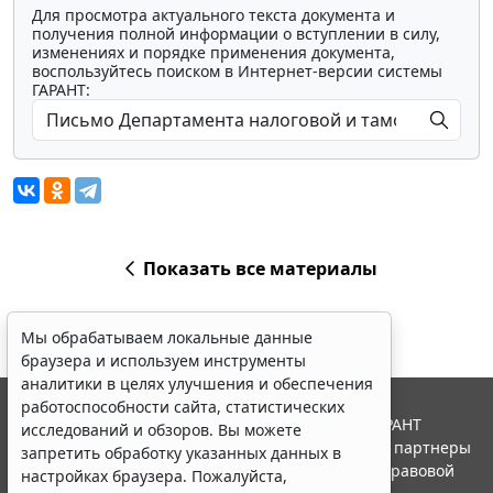
Для просмотра актуального текста документа и
получения полной информации о вступлении в силу,
изменениях и порядке применения документа,
воспользуйтесь поиском в Интернет-версии системы
ГАРАНТ:
Показать все материалы
Мы обрабатываем локальные данные
браузера и используем инструменты
аналитики в целях улучшения и обеспечения
работоспособности сайта, статистических
© ООО "НПП "ГАРАНТ-СЕРВИС", 2026. Система ГАРАНТ
исследований и обзоров. Вы можете
выпускается с 1990 года. Компания "Гарант" и ее партнеры
запретить обработку указанных данных в
являются участниками Российской ассоциации правовой
настройках браузера. Пожалуйста,