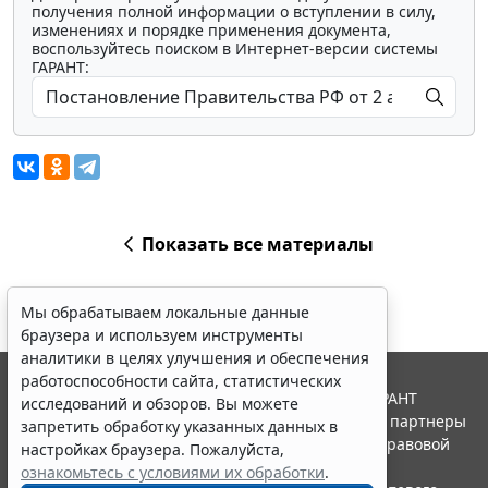
получения полной информации о вступлении в силу,
изменениях и порядке применения документа,
воспользуйтесь поиском в Интернет-версии системы
ГАРАНТ:
Показать все материалы
Мы обрабатываем локальные данные
браузера и используем инструменты
аналитики в целях улучшения и обеспечения
работоспособности сайта, статистических
© ООО "НПП "ГАРАНТ-СЕРВИС", 2026. Система ГАРАНТ
исследований и обзоров. Вы можете
выпускается с 1990 года. Компания "Гарант" и ее партнеры
запретить обработку указанных данных в
являются участниками Российской ассоциации правовой
настройках браузера. Пожалуйста,
информации ГАРАНТ.
ознакомьтесь с условиями их обработки
.