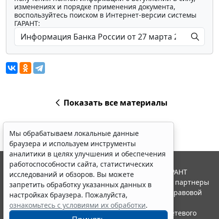
изменениях и порядке применения документа,
воспользуйтесь поиском в Интернет-версии системы
ГАРАНТ:
Показать все материалы
Мы обрабатываем локальные данные
браузера и используем инструменты
аналитики в целях улучшения и обеспечения
работоспособности сайта, статистических
© ООО "НПП "ГАРАНТ-СЕРВИС", 2026. Система ГАРАНТ
исследований и обзоров. Вы можете
выпускается с 1990 года. Компания "Гарант" и ее партнеры
запретить обработку указанных данных в
являются участниками Российской ассоциации правовой
настройках браузера. Пожалуйста,
информации ГАРАНТ.
ознакомьтесь с условиями их обработки
.
Портал ГАРАНТ.РУ зарегистрирован в качестве сетевого