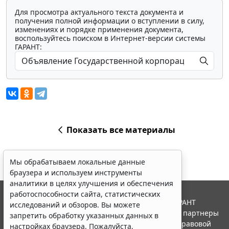
Для просмотра актуального текста документа и
получения полной информации о вступлении в силу,
изменениях и порядке применения документа,
воспользуйтесь поиском в Интернет-версии системы
ГАРАНТ:
Показать все материалы
Мы обрабатываем локальные данные
браузера и используем инструменты
аналитики в целях улучшения и обеспечения
работоспособности сайта, статистических
© ООО "НПП "ГАРАНТ-СЕРВИС", 2026. Система ГАРАНТ
исследований и обзоров. Вы можете
выпускается с 1990 года. Компания "Гарант" и ее партнеры
запретить обработку указанных данных в
являются участниками Российской ассоциации правовой
настройках браузера. Пожалуйста,