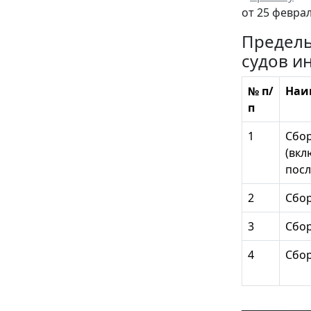
от 25 феврал
Предель
судов и
№ п/
Наи
п
1
Сбор
(вкл
посл
2
Сбор
3
Сбор
4
Сбор
______________