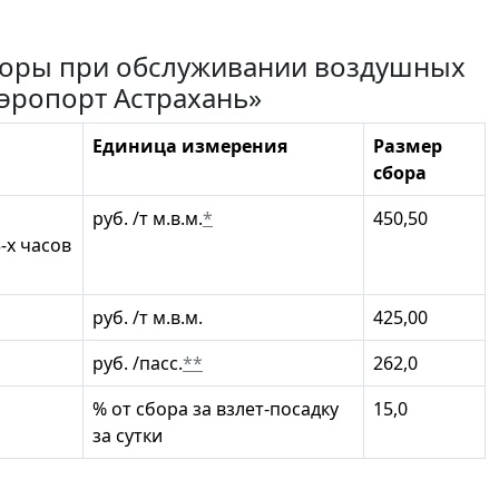
оры при обслуживании воздушных
Аэропорт Астрахань»
Единица измерения
Размер
сбора
руб. /т м.в.м.
*
450,50
-х часов
руб. /т м.в.м.
425,00
руб. /пасс.
**
262,0
% от сбора за взлет-посадку
15,0
за сутки