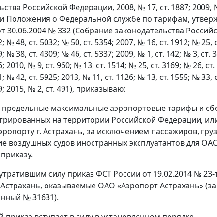
тва Российской Федерации, 2008, № 17, ст. 1887; 2009, № 30
и Положения о Федеральной службе по тарифам, утвер
 30.06.2004 № 332 (Собрание законодательства Российской
; № 48, ст. 5032; № 50, ст. 5354; 2007, № 16, ст. 1912; № 25, с
; № 38, ст. 4309; № 46, ст. 5337; 2009, № 1, ст. 142; № 3, ст. 3
; 2010, № 9, ст. 960; № 13, ст. 1514; № 25, ст. 3169; № 26, ст.
; № 42, ст. 5925; 2013, № 11, ст. 1126; № 13, ст. 1555; № 33, с
9; 2015, № 2, ст. 491), приказываю:
ь предельные максимальные аэропортовые тарифы и сб
стрированных на территории Российской Федерации, и
аэропорту г. Астрахань, за исключением пассажиров, гру
е воздушных судов иностранных эксплуатантов для ОАО
приказу.
 утратившим силу приказ ФСТ России от 19.02.2014 № 23-
. Астрахань, оказываемые ОАО «Аэропорт Астрахань» (з
нный № 31631).
й приказ вступает в силу в установленном порядке.