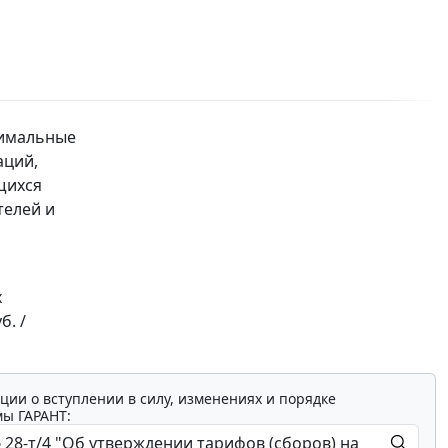
симальные
аций,
щихся
телей и
х
б. /
ции о вступлении в силу, изменениях и порядке
мы ГАРАНТ: