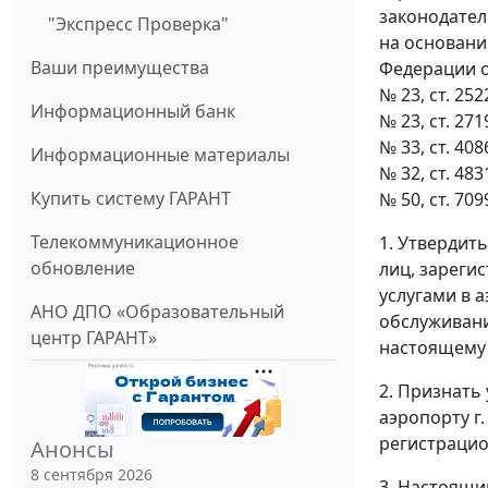
законодательс
"Экспресс Проверка"
на основани
Ваши преимущества
Федерации от
№ 23, ст. 2522
Информационный банк
№ 23, ст. 2719
№ 33, ст. 4086
Информационные материалы
№ 32, ст. 4831
Купить систему ГАРАНТ
№ 50, ст. 709
Телекоммуникационное
1. Утвердит
обновление
лиц, зареги
услугами в 
АНО ДПО «Образовательный
обслуживани
центр ГАРАНТ»
настоящему 
2. Признать
аэропорту г
регистрацио
Анонсы
8 сентября 2026
3. Настоящи