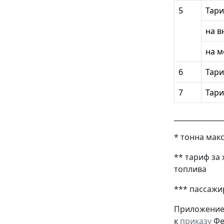
5
Тари
на в
на м
6
Тари
7
Тари
______________
* тонна мак
** тариф за
топлива
*** пассажи
Приложение
к
приказу
Фе