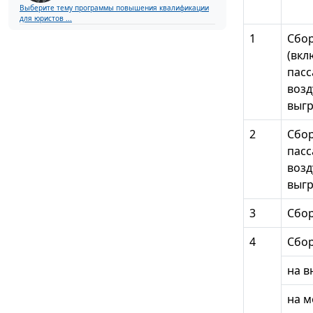
Выберите тему программы повышения квалификации
для юристов ...
1
Сбор
(вкл
пасс
возд
выгр
2
Сбор
пасс
возд
выгр
3
Сбор
4
Сбор
на в
на м