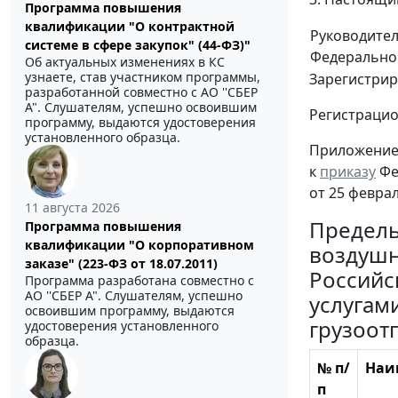
Программа повышения
квалификации "О контрактной
Руководите
системе в сфере закупок" (44-ФЗ)"
Федерально
Об актуальных изменениях в КС
узнаете, став участником программы,
Зарегистрир
разработанной совместно с АО ''СБЕР
А". Слушателям, успешно освоившим
Регистраци
программу, выдаются удостоверения
установленного образца.
Приложение
к
приказу
Фе
от 25 феврал
11 августа 2026
Предель
Программа повышения
квалификации "О корпоративном
воздушн
заказе" (223-ФЗ от 18.07.2011)
Российс
Программа разработана совместно с
АО ''СБЕР А". Слушателям, успешно
услугам
освоившим программу, выдаются
грузоот
удостоверения установленного
образца.
№ п/
Наи
п