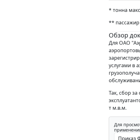
* тонна мак
** пассажир
Обзор до
Для ОАО "Аэ
аэропортовы
зарегистрир
услугами в 
грузополуча
обслуживани
Так, сбор з
эксплуатанто
т м.в.м.
Для просмо
применения