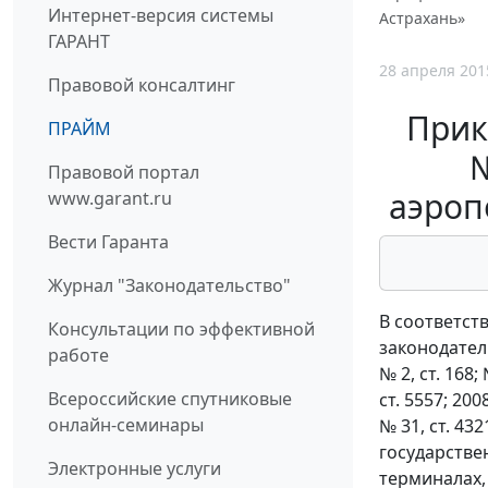
Интернет-версия системы
Астрахань»
ГАРАНТ
28 апреля 201
Правовой консалтинг
Прик
ПРАЙМ
№
Правовой портал
аэроп
www.garant.ru
Вести Гаранта
Журнал "Законодательство"
В соответст
Консультации по эффективной
законодательс
работе
№ 2, ст. 168; 
Всероссийские спутниковые
ст. 5557; 2008
онлайн-семинары
№ 31, ст. 43
государстве
Электронные услуги
терминалах,