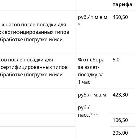
тарифа
руб./ т м.в.м
450,50
-х часов после посадки для
*
их сертифицированных типов
бработке (погрузке и/или
сов после посадки для
% от сбора
5,0
их сертифицированных типов
за взлет-
бработке (погрузке и/или
посадку за
1 час
руб./т м.в.м
423,30
руб./
пасс.
***
106,50
205,00