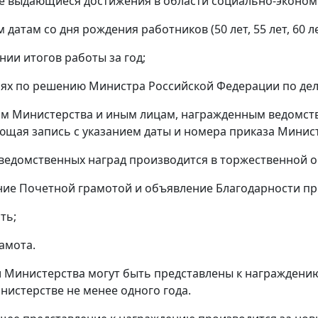
е выдающиеся достижения в области социально-эконом
датам со дня рождения работников (50 лет, 55 лет, 60 
нии итогов работы за год;
аях по решению Министра Российской Федерации по дела
ам Министерства и иным лицам, награжденным ведомств
ющая запись с указанием даты и номера приказа Минис
 ведомственных наград производится в торжественной о
ние Почетной грамотой и объявление Благодарности пр
ть;
амота.
и Министерства могут быть представлены к награжден
нистерстве не менее одного года.