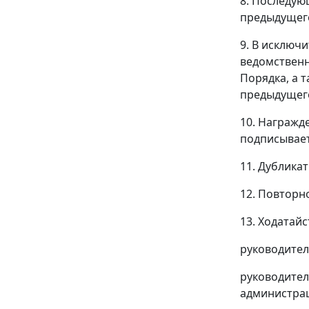
8. Последую
предыдущег
9. В исключ
ведомственн
Порядка, а т
предыдущего
10. Награжд
подписывае
11. Дублика
12. Повторн
13. Ходатай
руководител
руководител
администрац