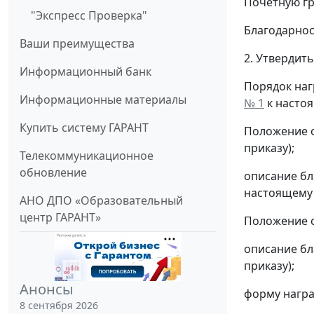
Почетную гр
"Экспресс Проверка"
Благодарнос
Ваши преимущества
2. Утвердить
Информационный банк
Порядок наг
Информационные материалы
№ 1
к настоя
Купить систему ГАРАНТ
Положение о
приказу);
Телекоммуникационное
обновление
описание бл
настоящему 
АНО ДПО «Образовательный
центр ГАРАНТ»
Положение о
описание бл
приказу);
Анонсы
форму награ
8 сентября 2026