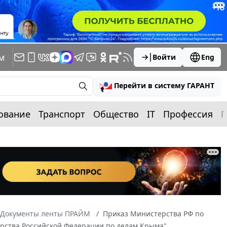
м
Войти
Eng
Перейти в систему ГАРАНТ
ование
Транспорт
Общество
IT
Профессия
П
Документы ленты ПРАЙМ
Приказ Министерства РФ по
ерства Российской Федерации по делам Крыма"