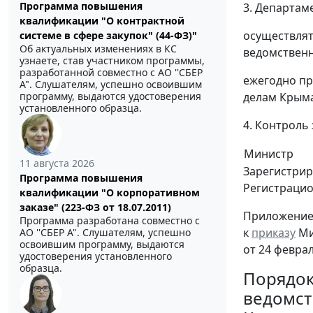
Программа повышения
3. Департам
квалификации "О контрактной
осуществлят
системе в сфере закупок" (44-ФЗ)"
Об актуальных изменениях в КС
ведомственн
узнаете, став участником программы,
разработанной совместно с АО ''СБЕР
ежегодно пр
А". Слушателям, успешно освоившим
программу, выдаются удостоверения
делам Крыма
установленного образца.
4. Контроль
Министр
11 августа 2026
Зарегистрир
Программа повышения
Регистраци
квалификации "О корпоративном
заказе" (223-ФЗ от 18.07.2011)
Приложение
Программа разработана совместно с
к
приказу
Ми
АО ''СБЕР А". Слушателям, успешно
освоившим программу, выдаются
от 24 феврал
удостоверения установленного
образца.
Порядок
ведомст