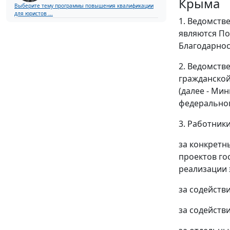
Крыма
Выберите тему программы повышения квалификации
для юристов ...
1. Ведомств
являются По
Благодарнос
2. Ведомств
гражданской
(далее - Ми
федеральног
3. Работник
за конкретн
проектов го
реализации 
за содейств
за содейств