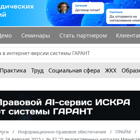
Демо
Семинары
Стать партнером
Клиента
Практика
Труд
Социальная сфера
ЖКХ
Образ
луги
Информационно-правовое обеспечение
ПРАЙМ
от 24 февраля 2015 г. № 32 "О ведомственных наградах Минист