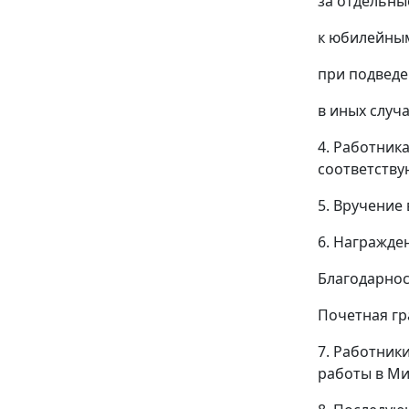
за отдельны
к юбилейным 
при подведе
в иных случ
4. Работник
соответству
5. Вручение
6. Награжде
Благодарнос
Почетная гр
7. Работник
работы в Ми