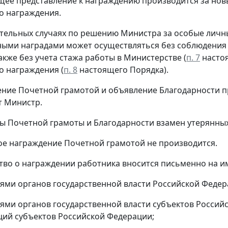
щее представление к награждению производится за новые
о награждения.
ительных случаях по решению Министра за особые личн
ыми наградами может осуществляться без соблюдения 
акже без учета стажа работы в Министерстве (
п. 7
настоя
 награждения (
п. 8
настоящего Порядка).
ение Почетной грамотой и объявление Благодарности пр
т Министр.
ты Почетной грамоты и Благодарности взамен утерянных
ое награждение Почетной грамотой не производится.
ство о награждении работника вносится письменно на и
ями органов государственной власти Российской Федер
ями органов государственной власти субъектов Россий
ий субъектов Российской Федерации;