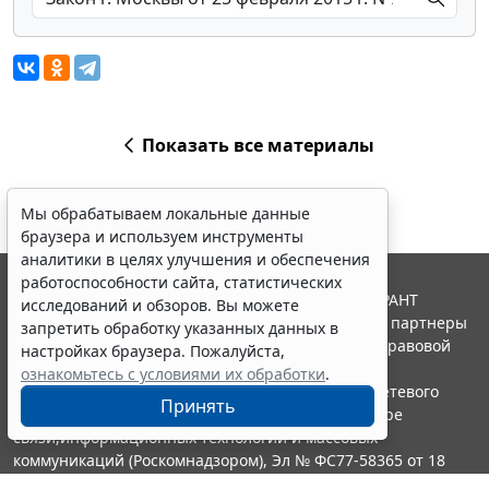
Показать все материалы
Мы обрабатываем локальные данные
браузера и используем инструменты
аналитики в целях улучшения и обеспечения
работоспособности сайта, статистических
© ООО "НПП "ГАРАНТ-СЕРВИС", 2026. Система ГАРАНТ
исследований и обзоров. Вы можете
выпускается с 1990 года. Компания "Гарант" и ее партнеры
запретить обработку указанных данных в
являются участниками Российской ассоциации правовой
настройках браузера. Пожалуйста,
информации ГАРАНТ.
ознакомьтесь с условиями их обработки
.
Портал ГАРАНТ.РУ зарегистрирован в качестве сетевого
Принять
издания Федеральной службой по надзору в сфере
связи,информационных технологий и массовых
коммуникаций (Роскомнадзором), Эл № ФС77-58365 от 18
июня 2014 года.