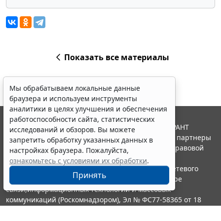
Показать все материалы
Мы обрабатываем локальные данные
браузера и используем инструменты
аналитики в целях улучшения и обеспечения
работоспособности сайта, статистических
© ООО "НПП "ГАРАНТ-СЕРВИС", 2026. Система ГАРАНТ
исследований и обзоров. Вы можете
выпускается с 1990 года. Компания "Гарант" и ее партнеры
запретить обработку указанных данных в
являются участниками Российской ассоциации правовой
настройках браузера. Пожалуйста,
информации ГАРАНТ.
ознакомьтесь с условиями их обработки
.
Портал ГАРАНТ.РУ зарегистрирован в качестве сетевого
Принять
издания Федеральной службой по надзору в сфере
связи,информационных технологий и массовых
коммуникаций (Роскомнадзором), Эл № ФС77-58365 от 18
июня 2014 года.