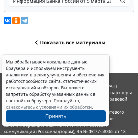
Показать все материалы
Мы обрабатываем локальные данные
браузера и используем инструменты
аналитики в целях улучшения и обеспечения
работоспособности сайта, статистических
© ООО "НПП "ГАРАНТ-СЕРВИС", 2026. Система ГАРАНТ
исследований и обзоров. Вы можете
выпускается с 1990 года. Компания "Гарант" и ее партнеры
запретить обработку указанных данных в
являются участниками Российской ассоциации правовой
настройках браузера. Пожалуйста,
информации ГАРАНТ.
ознакомьтесь с условиями их обработки
.
Портал ГАРАНТ.РУ зарегистрирован в качестве сетевого
Принять
издания Федеральной службой по надзору в сфере
связи,информационных технологий и массовых
коммуникаций (Роскомнадзором), Эл № ФС77-58365 от 18
июня 2014 года.