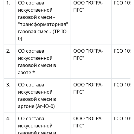
1.
СО состава
ООО "ЮГРА-
ГСО 105
искусственной
ПГС"
газовой смеси -
"трансформаторная"
газовая смесь (ТР-IO-
0)
2.
СО состава
ООО "ЮГРА-
ГСО 105
искусственной
ПГС"
газовой смеси в
азоте *
3.
СО состава
ООО "ЮГРА-
ГСО 105
искусственной
ПГС"
газовой смеси в
аргоне (Ar-IO-0)
4.
СО состава
ООО "ЮГРА-
ГСО 105
искусственной
ПГС"
газовой смеси в