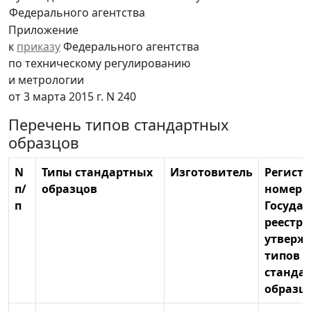
Федерального агентства
Приложение
к
приказу
Федерального агентства
по техническому регулированию
и метрологии
от 3 марта 2015 г. N 240
Перечень типов стандартных
образцов
N
Типы стандартных
Изготовитель
Регист
п/
образцов
номер 
п
Госуда
реестре
утверж
типов
станда
образц