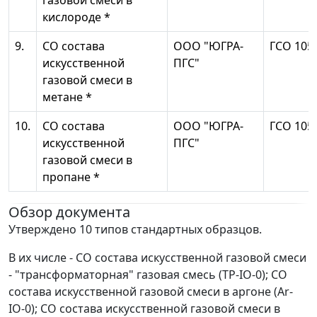
газовой смеси в
кислороде *
9.
СО состава
ООО "ЮГРА-
ГСО 105
искусственной
ПГС"
газовой смеси в
метане *
10.
СО состава
ООО "ЮГРА-
ГСО 105
искусственной
ПГС"
газовой смеси в
пропане *
Обзор документа
Утверждено 10 типов стандартных образцов.
В их числе - СО состава искусственной газовой смеси
- "трансформаторная" газовая смесь (ТР-IO-0); СО
состава искусственной газовой смеси в аргоне (Ar-
IO-0); СО состава искусственной газовой смеси в