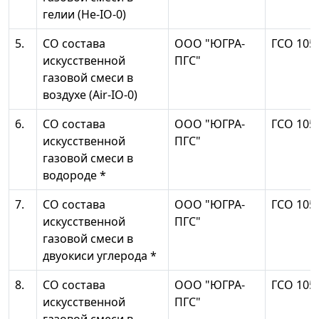
гелии (Не-IO-0)
5.
СО состава
ООО "ЮГРА-
ГСО 105
искусственной
ПГС"
газовой смеси в
воздухе (Air-IO-0)
6.
СО состава
ООО "ЮГРА-
ГСО 105
искусственной
ПГС"
газовой смеси в
водороде *
7.
СО состава
ООО "ЮГРА-
ГСО 105
искусственной
ПГС"
газовой смеси в
двуокиси углерода *
8.
СО состава
ООО "ЮГРА-
ГСО 105
искусственной
ПГС"