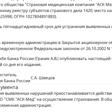
о общества "Страховая медицинская компания "АСК-Ме
ному реестру субъектов страхового дела 1420; место нахо
625998; ОГРН 1027804891883).
ть пятнадцатидневный срок для устранения выявленных
ь временную администрацию в Закрытое акционерное о
предусмотренном Федеральным законом от 26.10.2002 N 1
жбе Банка России (Граник А.В.) опубликовать настоящий 
 со дня его издания.
еститель
С.А. Швецов
я Банка России
кумента
ия выявленных нарушений приостанавливается действи
О "СМК "АСК-Мед" на осуществление страхования. В об
ременная администрация.