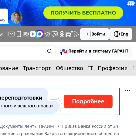
м
Войти
Eng
Перейти в систему ГАРАНТ
ование
Транспорт
Общество
IT
Профессия
П
Документы ленты ПРАЙМ
Приказ Банка России от 24
твление страхования Закрытого акционерного общества