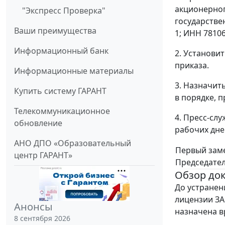
акционерног
"Экспресс Проверка"
государствен
Ваши преимущества
1; ИНН 7810
Информационный банк
2. Установи
приказа.
Информационные материалы
3. Назначит
Купить систему ГАРАНТ
в порядке, 
Телекоммуникационное
4. Пресс-слу
обновление
рабочих дней
АНО ДПО «Образовательный
Первый зам
центр ГАРАНТ»
Председател
Обзор до
До устранен
лицензии ЗА
Анонсы
назначена в
8 сентября 2026