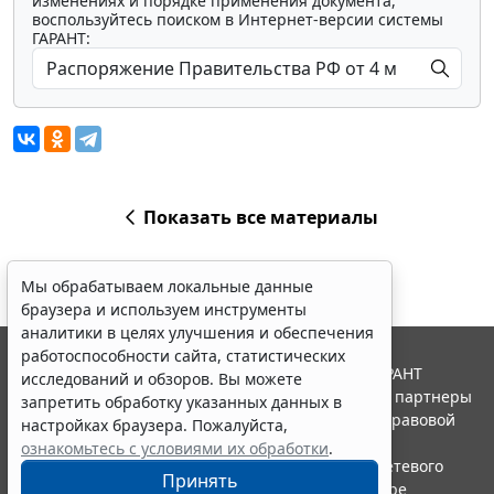
изменениях и порядке применения документа,
воспользуйтесь поиском в Интернет-версии системы
ГАРАНТ:
Показать все материалы
Мы обрабатываем локальные данные
браузера и используем инструменты
аналитики в целях улучшения и обеспечения
работоспособности сайта, статистических
© ООО "НПП "ГАРАНТ-СЕРВИС", 2026. Система ГАРАНТ
исследований и обзоров. Вы можете
выпускается с 1990 года. Компания "Гарант" и ее партнеры
запретить обработку указанных данных в
являются участниками Российской ассоциации правовой
настройках браузера. Пожалуйста,
информации ГАРАНТ.
ознакомьтесь с условиями их обработки
.
Портал ГАРАНТ.РУ зарегистрирован в качестве сетевого
Принять
издания Федеральной службой по надзору в сфере