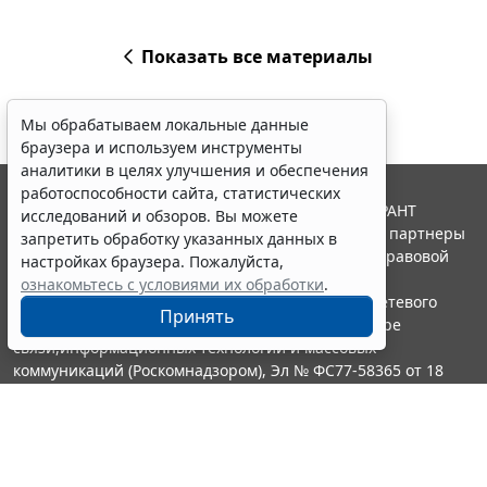
Показать все материалы
Мы обрабатываем локальные данные
браузера и используем инструменты
аналитики в целях улучшения и обеспечения
работоспособности сайта, статистических
© ООО "НПП "ГАРАНТ-СЕРВИС", 2026. Система ГАРАНТ
исследований и обзоров. Вы можете
выпускается с 1990 года. Компания "Гарант" и ее партнеры
запретить обработку указанных данных в
являются участниками Российской ассоциации правовой
настройках браузера. Пожалуйста,
информации ГАРАНТ.
ознакомьтесь с условиями их обработки
.
Портал ГАРАНТ.РУ зарегистрирован в качестве сетевого
Принять
издания Федеральной службой по надзору в сфере
связи,информационных технологий и массовых
коммуникаций (Роскомнадзором), Эл № ФС77-58365 от 18
июня 2014 года.
16+
Контакты
8-800-200-88-88