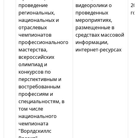
проведение
видеоролики о
20
региональных,
проведенных
го
национальных и
мероприятиях,
отраслевых
размещенные в
чемпионатов
средствах массовой
профессионального
информации,
мастерства,
интернет-ресурсах
всероссийских
олимпиад и
конкурсов по
перспективным и
востребованным
профессиям и
специальностям, в
том числе
национального
чемпионата
"Ворлдскиллс