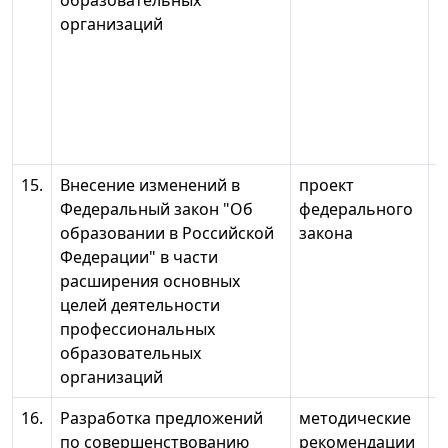
образовательных
организаций
15.
Внесение изменений в
проект
о
Федеральный закон "Об
федерального
2
образовании в Российской
закона
Федерации" в части
расширения основных
целей деятельности
профессиональных
образовательных
организаций
16.
Разработка предложений
методические
2
по совершенствованию
рекомендации
г