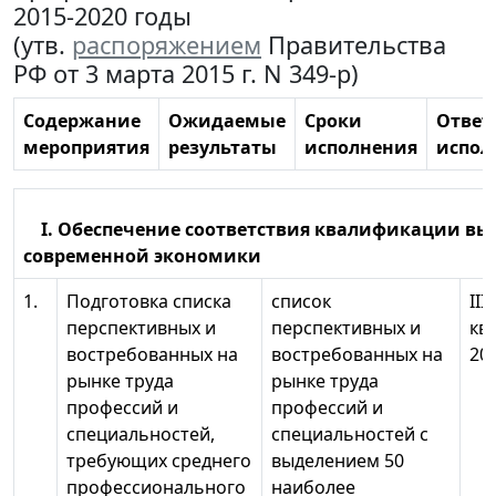
2015-2020 годы
(утв.
распоряжением
Правительства
РФ от 3 марта 2015 г. N 349-р)
Содержание
Ожидаемые
Сроки
Ответ
мероприятия
результаты
исполнения
испол
I. Обеспечение соответствия квалификации вы
современной экономики
1.
Подготовка списка
список
III
перспективных и
перспективных и
кв
востребованных на
востребованных на
201
рынке труда
рынке труда
профессий и
профессий и
специальностей,
специальностей с
требующих среднего
выделением 50
профессионального
наиболее