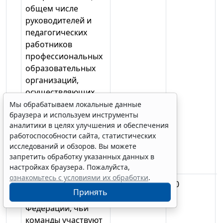
общем числе
руководителей и
педагогических
работников
профессиональных
образовательных
организаций,
осуществляющих
подготовку кадров
Мы обрабатываем локальные данные
браузера и используем инструменты
по 50 наиболее
аналитики в целях улучшения и обеспечения
перспективным и
работоспособности сайта, статистических
востребованным
исследований и обзоров. Вы можете
профессиям и
запретить обработку указанных данных в
специальностям
настройках браузера. Пожалуйста,
ознакомьтесь с условиями их обработки
.
3.
Доля субъектов
процентов
50
Принять
Российской
Федерации, чьи
команды участвуют