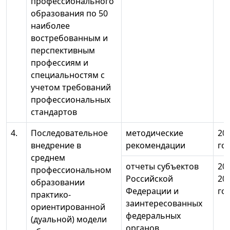
профессионального
образования по 50
наиболее
востребованным и
перспективным
профессиям и
специальностям с
учетом требований
профессиональных
стандартов
4.
Последовательное
методические
20
внедрение в
рекомендации
го
среднем
отчеты субъектов
20
профессиональном
Российской
20
образовании
Федерации и
го
практико-
заинтересованных
ориентированной
федеральных
(дуальной) модели
органов