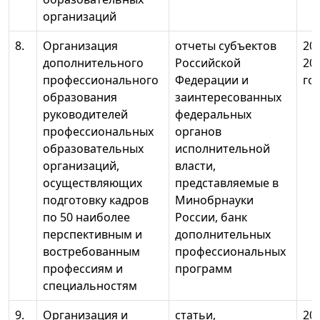
организаций
8.
Организация
отчеты субъектов
20
дополнительного
Российской
20
профессионального
Федерации и
го
образования
заинтересованных
руководителей
федеральных
профессиональных
органов
образовательных
исполнительной
организаций,
власти,
осуществляющих
представляемые в
подготовку кадров
Минобрнауки
по 50 наиболее
России, банк
перспективным и
дополнительных
востребованным
профессиональных
профессиям и
программ
специальностям
9.
Организация и
статьи,
20