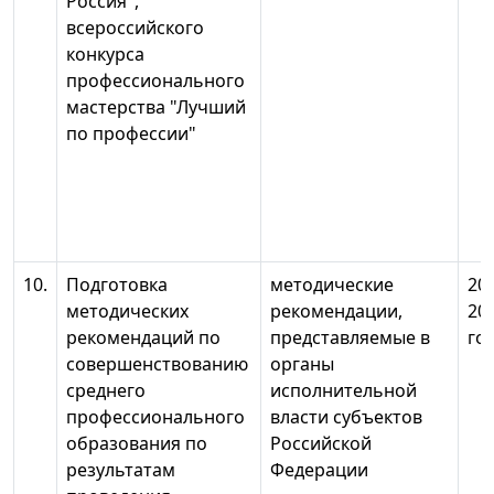
Россия",
всероссийского
конкурса
профессионального
мастерства "Лучший
по профессии"
10.
Подготовка
методические
20
методических
рекомендации,
20
рекомендаций по
представляемые в
го
совершенствованию
органы
среднего
исполнительной
профессионального
власти субъектов
образования по
Российской
результатам
Федерации