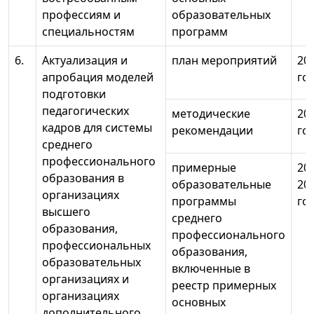
профессиям и
образовательных
специальностям
программ
6.
Актуализация и
план мероприятий
20
апробация моделей
го
подготовки
педагогических
методические
20
кадров для системы
рекомендации
го
среднего
профессионального
примерные
20
образования в
образовательные
20
организациях
программы
го
высшего
среднего
образования,
профессионального
профессиональных
образования,
образовательных
включенные в
организациях и
реестр примерных
организациях
основных
дополнительного