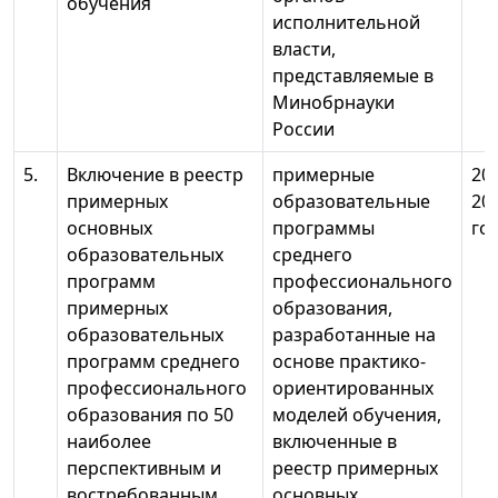
обучения
исполнительной
власти,
представляемые в
Минобрнауки
России
5.
Включение в реестр
примерные
20
примерных
образовательные
20
основных
программы
го
образовательных
среднего
программ
профессионального
примерных
образования,
образовательных
разработанные на
программ среднего
основе практико-
профессионального
ориентированных
образования по 50
моделей обучения,
наиболее
включенные в
перспективным и
реестр примерных
востребованным
основных