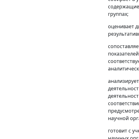
содержащиес
группах;
оценивает д
результатив
сопоставляе
показателей
соответству
аналитическ
анализирует
деятельност
деятельност
соответстви
предусмотре
научной орг
готовит с у
научных орг