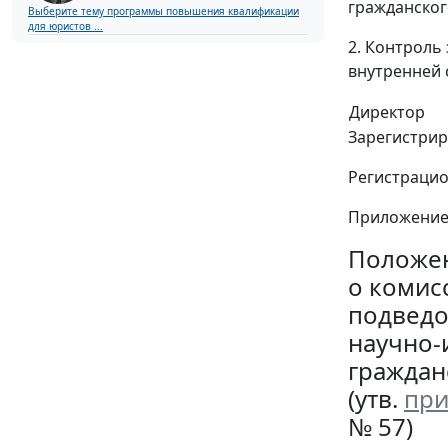
гражданског
Выберите тему программы повышения квалификации
для юристов ...
2. Контроль
внутренней 
Директор
Зарегистрир
Регистраци
Приложение
Положе
о комис
подведо
научно-
граждан
(утв.
при
№ 57)