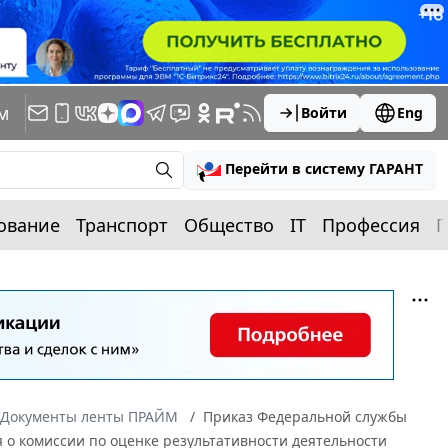
м
Войти
Eng
Перейти в систему ГАРАНТ
ование
Транспорт
Общество
IT
Профессия
П
Документы ленты ПРАЙМ
Приказ Федеральной службы
 о комиссии по оценке результативности деятельности