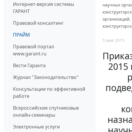
Интернет-версия системы
научных орга
ГАРАНТ
конструкторск
организаций,
Правовой консалтинг
конструкторск
ПРАЙМ
5 мая 2015
Правовой портал
Прика
www.garant.ru
2015 
Вести Гаранта
Журнал "Законодательство"
подве
Консультации по эффективной
работе
ко
Всероссийские спутниковые
онлайн-семинары
назна
Электронные услуги
науч