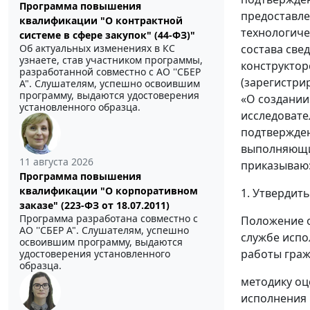
Программа повышения
предоставле
квалификации "О контрактной
технологиче
системе в сфере закупок" (44-ФЗ)"
состава све
Об актуальных изменениях в КС
узнаете, став участником программы,
конструктор
разработанной совместно с АО ''СБЕР
(зарегистри
А". Слушателям, успешно освоившим
программу, выдаются удостоверения
«О создании
установленного образца.
исследовате
подтвержден
выполняющих
11 августа 2026
приказываю
Программа повышения
квалификации "О корпоративном
1. Утвердить
заказе" (223-ФЗ от 18.07.2011)
Программа разработана совместно с
Положение о
АО ''СБЕР А". Слушателям, успешно
службе испо
освоившим программу, выдаются
работы граж
удостоверения установленного
образца.
методику оц
исполнения 