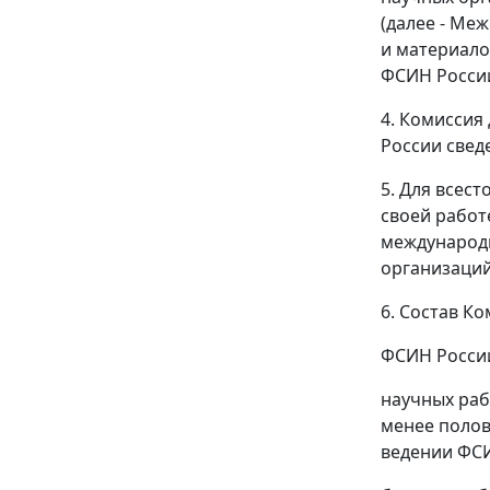
(далее - Ме
и материало
ФСИН России
4. Комиссия
России свед
5. Для всес
своей работ
международн
организаций
6. Состав К
ФСИН России 
научных рабо
менее полов
ведении ФСИ