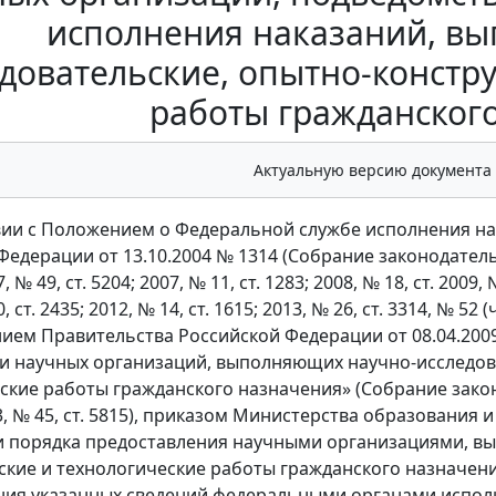
исполнения наказаний, в
довательские, опытно-констр
работы гражданског
Актуальную версию документа
вии с Положением о Федеральной службе исполнения н
едерации от 13.10.2004 № 1314 (Собрание законодательст
, № 49, ст. 5204; 2007, № 11, ст. 1283; 2008, № 18, ст. 2009, 
, ст. 2435; 2012, № 14, ст. 1615; 2013, № 26, ст. 3314, № 52 (ч.
ием Правительства Российской Федерации от 08.04.200
и научных организаций, выполняющих научно-исследова
ские работы гражданского назначения» (Собрание закон
13, № 45, ст. 5815), приказом Министерства образования
 порядка предоставления научными организациями, в
ские и технологические работы гражданского назначения
ия указанных сведений федеральными органами исполн