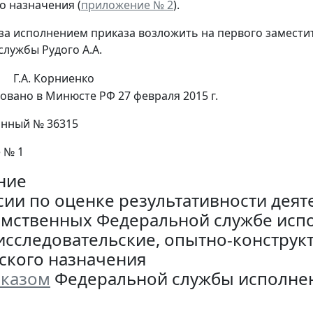
о назначения (
приложение № 2
).
 за исполнением приказа возложить на первого замест
службы Рудого А.А.
Г.А. Корниенко
овано в Минюсте РФ 27 февраля 2015 г.
онный № 36315
 № 1
ние
сии по оценке результативности деят
мственных Федеральной службе исп
исследовательские, опытно-конструк
ского назначения
казом
Федеральной службы исполнени