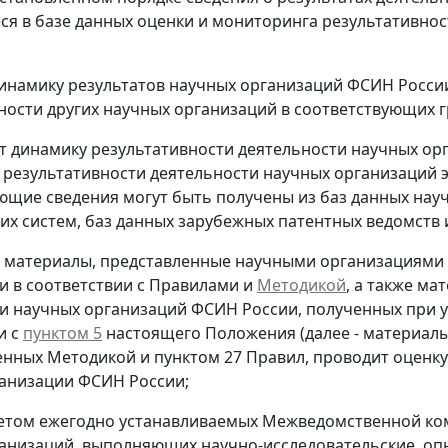
я в базе данных оценки и мониторинга результативнос
инамику результатов научных организаций ФСИН России
ности других научных организаций в соответствующих г
т динамику результативности деятельности научных о
 результативности деятельности научных организаций э
ющие сведения могут быть получены из баз данных на
их систем, баз данных зарубежных патентных ведомств
 материалы, представленные научными организациями 
и в соответствии с Правилами и
Методикой
, а также м
и научных организаций ФСИН России, полученных при уч
и с
пунктом 5
настоящего Положения (далее - материалы 
нных Методикой и пунктом 27 Правил, проводит оценку
анизации ФСИН России;
четом ежегодно устанавливаемых Межведомственной ком
анизаций, выполняющих научно-исследовательские, оп