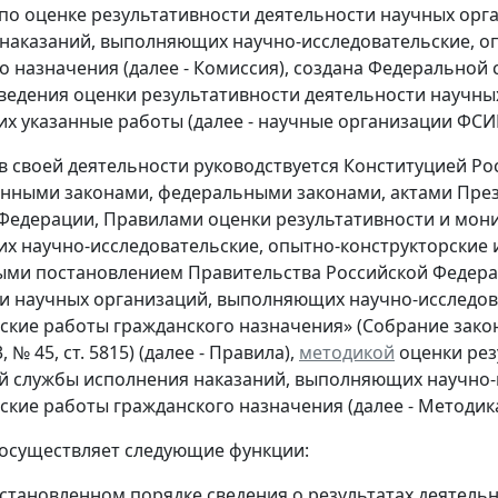
 по оценке результативности деятельности научных ор
наказаний, выполняющих научно-исследовательские, оп
о назначения (далее - Комиссия), создана Федеральной 
ведения оценки результативности деятельности научны
 указанные работы (далее - научные организации ФСИН
 в своей деятельности руководствуется Конституцией 
нными законами, федеральными законами, актами През
Федерации, Правилами оценки результативности и мони
 научно-исследовательские, опытно-конструкторские и
ми постановлением Правительства Российской Федераци
и научных организаций, выполняющих научно-исследова
ские работы гражданского назначения» (Собрание закон
3, № 45, ст. 5815) (далее - Правила),
методикой
оценки рез
 службы исполнения наказаний, выполняющих научно-и
ские работы гражданского назначения (далее - Методик
 осуществляет следующие функции:
установленном порядке сведения о результатах деятель