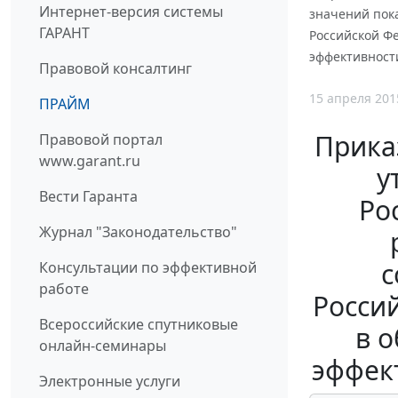
Интернет-версия системы
значений пок
ГАРАНТ
Российской Ф
эффективност
Правовой консалтинг
15 апреля 201
ПРАЙМ
Приказ
Правовой портал
www.garant.ru
у
Вести Гаранта
Ро
Журнал "Законодательство"
с
Консультации по эффективной
работе
Росси
Всероссийские спутниковые
в 
онлайн-семинары
эффек
Электронные услуги