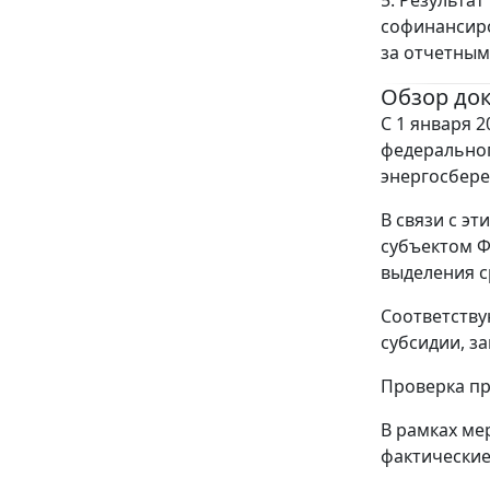
софинансиро
за отчетным
Обзор до
С 1 января 
федеральног
энергосбере
В связи с э
субъектом Ф
выделения с
Соответству
субсидии, з
Проверка пр
В рамках ме
фактические