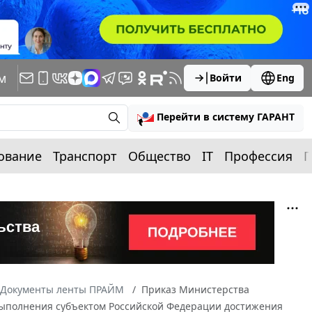
м
Войти
Eng
Перейти в систему ГАРАНТ
ование
Транспорт
Общество
IT
Профессия
П
Документы ленты ПРАЙМ
Приказ Министерства
 выполнения субъектом Российской Федерации достижения