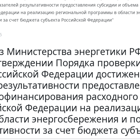
азателей результативности предоставления субсидии и объема
едерации на реализацию региональной программы в области 
и за счет бюджета субъекта Российской Федерации"
5
 Министерства энергетики РФ 
тверждении Порядка проверк
ссийской Федерации достижен
результативности предоставл
офинансирования расходного 
йской Федерации на реализа
области энергосбережения и 
тивности за счет бюджета суб