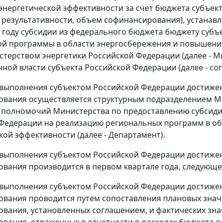
нергетической эффективности за счет бюджета субъект
 результативности, объем софинансирования), устанав
году субсидии из федерального бюджета бюджету субъ
й программы в области энергосбережения и повышени
терством энергетики Российской Федерации (далее - 
нной власти субъекта Российской Федерации (далее - со
 выполнения субъектом Российской Федерации достижен
вания осуществляется структурным подразделением Ми
полномочий Министерства по предоставлению субсиди
Федерации на реализацию региональных программ в о
кой эффективности (далее - Департамент).
 выполнения субъектом Российской Федерации достижен
вания производится в первом квартале года, следующе
 выполнения субъектом Российской Федерации достижен
вания проводится путем сопоставления плановых знач
вания, установленных соглашением, и фактических зна
вания, отраженных в отчетности о расходах бюджета с