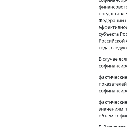
финансового
предоставле
Федерации н
эффективнос
субъекта Ро
Российской 
года, следу
В случае ес
софинансир
фактические
показателей
софинансиро
фактические
значениям п
объем софин
5. Результа