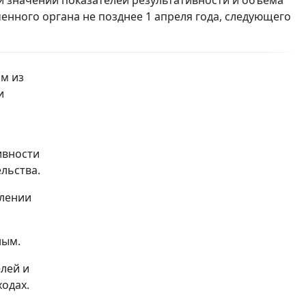
нного органа не позднее 1 апреля года, следующего
ам из
и
ивности
льства.
елении
ным.
лей и
одах.