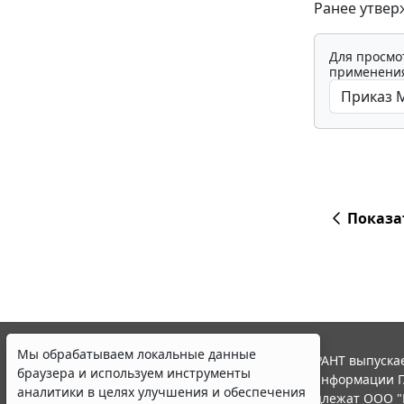
Ранее утвер
Для просмо
применения
Показа
Мы обрабатываем локальные данные
© ООО "НПП "ГАРАНТ-СЕРВИС", 2026. Система ГАРАНТ выпускае
браузера и используем инструменты
участниками Российской ассоциации правовой информации Г
аналитики в целях улучшения и обеспечения
Все права на материалы сайта ГАРАНТ.РУ принадлежат ООО "