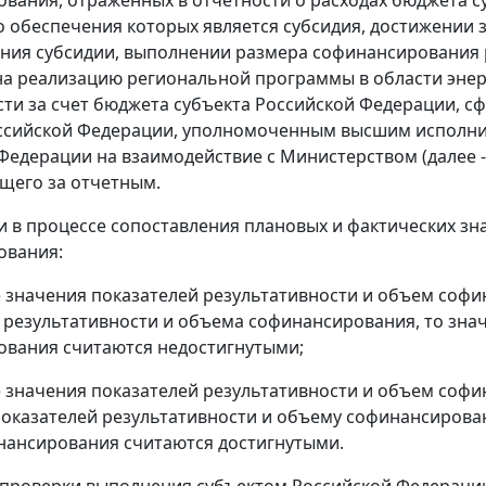
 обеспечения которых является субсидия, достижении 
ния субсидии, выполнении размера софинансирования р
а реализацию региональной программы в области эне
ти за счет бюджета субъекта Российской Федерации, 
ссийской Федерации, уполномоченным высшим исполни
Федерации на взаимодействие с Министерством (далее -
ющего за отчетным.
ли в процессе сопоставления плановых и фактических з
ования:
 значения показателей результативности и объем соф
 результативности и объема софинансирования, то зна
вания считаются недостигнутыми;
 значения показателей результативности и объем соф
оказателей результативности и объему софинансирован
ансирования считаются достигнутыми.
т проверки выполнения субъектом Российской Федераци