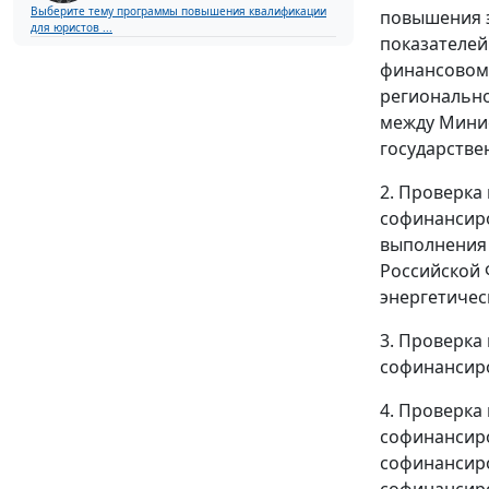
Выберите тему программы повышения квалификации
повышения э
для юристов ...
показателей
финансовом 
регионально
между Минис
государстве
2. Проверка
софинансиро
выполнения 
Российской 
энергетичес
3. Проверка
софинансиро
4. Проверка
софинансиро
софинансиро
софинансиро