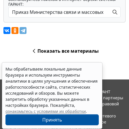
ГАРАНТ:
Показать все материалы
Мы обрабатываем локальные данные
браузера и используем инструменты
аналитики в целях улучшения и обеспечения
работоспособности сайта, статистических
© ООО "НПП "ГАРАНТ-СЕРВИС", 2026. Система ГАРАНТ
исследований и обзоров. Вы можете
выпускается с 1990 года. Компания "Гарант" и ее партнеры
запретить обработку указанных данных в
являются участниками Российской ассоциации правовой
настройках браузера. Пожалуйста,
информации ГАРАНТ.
ознакомьтесь с условиями их обработки
.
Портал ГАРАНТ.РУ зарегистрирован в качестве сетевого
Принять
издания Федеральной службой по надзору в сфере
связи,информационных технологий и массовых