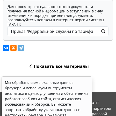
Для просмотра актуального текста документа и
получения полной информации о вступлении в силу,
изменениях и порядке применения документа,
воспользуйтесь поиском в Интернет-версии системы
ГАРАНТ:
Показать все материалы
Мы обрабатываем локальные данные
браузера и используем инструменты
аналитики в целях улучшения и обеспечения
работоспособности сайта, статистических
© ООО "НПП "ГАРАНТ-СЕРВИС", 2026. Система ГАРАНТ
исследований и обзоров. Вы можете
выпускается с 1990 года. Компания "Гарант" и ее партнеры
запретить обработку указанных данных в
являются участниками Российской ассоциации правовой
настройках браузера. Пожалуйста,