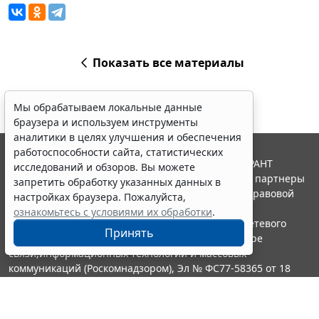
Показать все материалы
Мы обрабатываем локальные данные
браузера и используем инструменты
аналитики в целях улучшения и обеспечения
работоспособности сайта, статистических
© ООО "НПП "ГАРАНТ-СЕРВИС", 2026. Система ГАРАНТ
исследований и обзоров. Вы можете
выпускается с 1990 года. Компания "Гарант" и ее партнеры
запретить обработку указанных данных в
являются участниками Российской ассоциации правовой
настройках браузера. Пожалуйста,
информации ГАРАНТ.
ознакомьтесь с условиями их обработки
.
Портал ГАРАНТ.РУ зарегистрирован в качестве сетевого
Принять
издания Федеральной службой по надзору в сфере
связи,информационных технологий и массовых
коммуникаций (Роскомнадзором), Эл № ФС77-58365 от 18
июня 2014 года.
16+