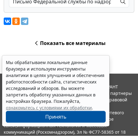
Показать все материалы
Мы обрабатываем локальные данные
браузера и используем инструменты
аналитики в целях улучшения и обеспечения
работоспособности сайта, статистических
© ООО "НПП "ГАРАНТ-СЕРВИС", 2026. Система ГАРАНТ
исследований и обзоров. Вы можете
выпускается с 1990 года. Компания "Гарант" и ее партнеры
запретить обработку указанных данных в
являются участниками Российской ассоциации правовой
настройках браузера. Пожалуйста,
информации ГАРАНТ.
ознакомьтесь с условиями их обработки
.
Портал ГАРАНТ.РУ зарегистрирован в качестве сетевого
Принять
издания Федеральной службой по надзору в сфере
связи,информационных технологий и массовых
коммуникаций (Роскомнадзором), Эл № ФС77-58365 от 18