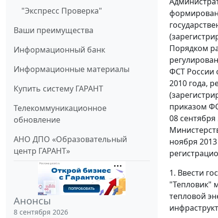
Администрат
"Экспресс Проверка"
формировани
государстве
Ваши преимущества
(зарегистри
Порядком ра
Информационный банк
регулирован
Информационные материалы
ФСТ России 
2010 года, 
Купить систему ГАРАНТ
(зарегистри
приказом ФС
Телекоммуникационное
08 сентября 
обновление
Министерств
АНО ДПО «Образовательный
ноября 2013
центр ГАРАНТ»
регистрацио
1. Ввести г
"Тепловик" 
тепловой эн
Анонсы
инфраструкт
8 сентября 2026