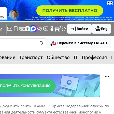
м
Войти
Eng
Перейти в систему ГАРАНТ
ование
Транспорт
Общество
IT
Профессия
П
Документы ленты ПРАЙМ
Приказ Федеральной службы по
рования деятельности субъекта естественной монополии и