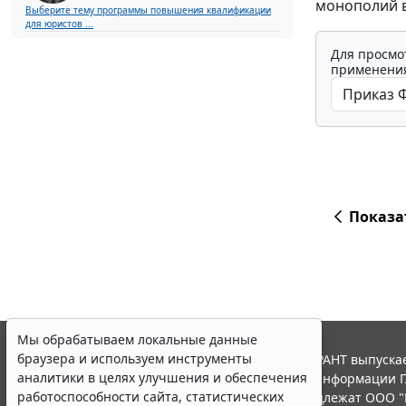
монополий в
Выберите тему программы повышения квалификации
для юристов ...
Для просмо
применения
Показа
Мы обрабатываем локальные данные
браузера и используем инструменты
© ООО "НПП "ГАРАНТ-СЕРВИС", 2026. Система ГАРАНТ выпускае
аналитики в целях улучшения и обеспечения
участниками Российской ассоциации правовой информации Г
работоспособности сайта, статистических
Все права на материалы сайта ГАРАНТ.РУ принадлежат ООО "