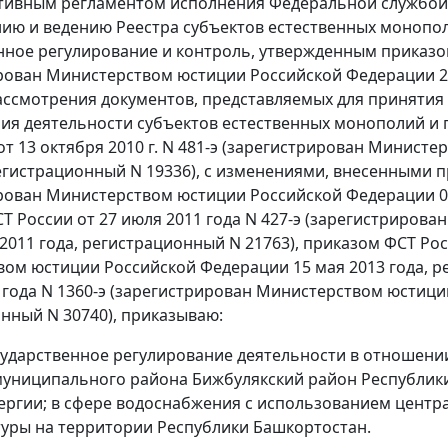
ивным регламентом исполнения Федеральной службой 
ю и ведению Реестра субъектов естественных монопол
нное регулирование и контроль, утвержденным приказом Ф
рован Министерством юстиции Российской Федерации 22
ссмотрения документов, представляемых для принятия
ия деятельности субъектов естественных монополий и 
от 13 октября 2010 г. N 481-э (зарегистрирован Минист
регистрационный N 19336), с изменениями, внесенными пр
рован Министерством юстиции Российской Федерации 04
Т России от 27 июля 2011 года N 427-э (зарегистриро
2011 года, регистрационный N 21763), приказом ФСТ Рос
ом юстиции Российской Федерации 15 мая 2013 года, ре
 года N 1360-э (зарегистрирован Министерством юстици
нный N 30740), приказываю:
осударственное регулирование деятельности в отношен
муниципального района Бижбулякский район Республики 
ергии; в сфере водоснабжения с использованием центр
уры на территории Республики Башкортостан.