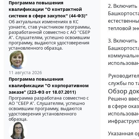
Программа повышения
2. Включить
квалификации "О контрактной
Башкортоста
системе в сфере закупок" (44-ФЗ)"
естественны
Об актуальных изменениях в КС
узнаете, став участником программы,
тепловой эн
разработанной совместно с АО ''СБЕР
А". Слушателям, успешно освоившим
3. Включить
программу, выдаются удостоверения
Башкортоста
установленного образца.
коммунально
использован
11 августа 2026
Руководите
Программа повышения
службы по 
квалификации "О корпоративном
Обзор до
заказе" (223-ФЗ от 18.07.2011)
Программа разработана совместно с
Решено ввес
АО ''СБЕР А". Слушателям, успешно
в сфере ока
освоившим программу, выдаются
использован
удостоверения установленного
образца.
инфраструкт
Указанная о