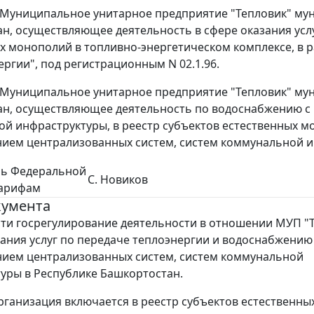
 Муниципальное унитарное предприятие "Тепловик" му
н, осуществляющее деятельность в сфере оказания услу
х монополий в топливно-энергетическом комплексе, в раз
ергии", под регистрационным N 02.1.96.
 Муниципальное унитарное предприятие "Тепловик" му
н, осуществляющее деятельность по водоснабжению с 
й инфраструктуры, в реестр субъектов естественных м
ием централизованных систем, систем коммунальной ин
ль Федеральной
С. Новиков
тарифам
кумента
ти госрегулирование деятельности в отношении МУП "
зания услуг по передаче теплоэнергии и водоснабжению
ием централизованных систем, систем коммунальной
уры в Республике Башкортостан.
рганизация включается в реестр субъектов естественны