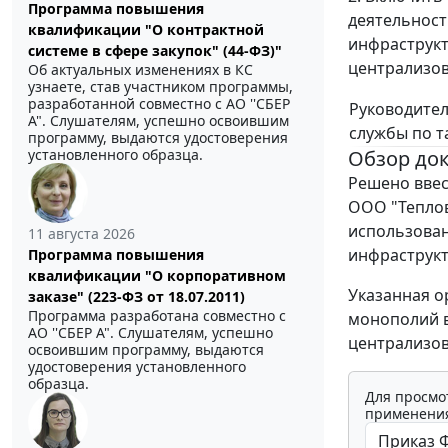
Программа повышения
деятельност
квалификации "О контрактной
инфраструкт
системе в сфере закупок" (44-ФЗ)"
централизов
Об актуальных изменениях в КС
узнаете, став участником программы,
разработанной совместно с АО ''СБЕР
Руководите
А". Слушателям, успешно освоившим
службы по 
программу, выдаются удостоверения
Обзор до
установленного образца.
Решено ввес
ООО "Теплов
использован
11 августа 2026
инфраструкт
Программа повышения
квалификации "О корпоративном
Указанная о
заказе" (223-ФЗ от 18.07.2011)
Программа разработана совместно с
монополий в
АО ''СБЕР А". Слушателям, успешно
централизов
освоившим программу, выдаются
удостоверения установленного
образца.
Для просмо
применения