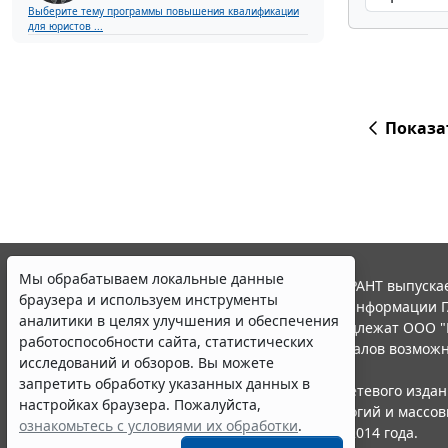
Выберите тему программы повышения квалификации
для юристов ...
Показа
Мы обрабатываем локальные данные
© ООО "НПП "ГАРАНТ-СЕРВИС", 2026. Система ГАРАНТ выпускае
браузера и используем инструменты
участниками Российской ассоциации правовой информации Г
аналитики в целях улучшения и обеспечения
Все права на материалы сайта ГАРАНТ.РУ принадлежат ООО "
работоспособности сайта, статистических
Полное или частичное воспроизведение материалов возможн
исследований и обзоров. Вы можете
Правила использования портала.
запретить обработку указанных данных в
Портал ГАРАНТ.РУ зарегистрирован в качестве сетевого изда
настройках браузера. Пожалуйста,
надзору в сфере связи,информационных технологий и массо
ознакомьтесь с условиями их обработки
.
(Роскомнадзором), Эл № ФС77-58365 от 18 июня 2014 года.