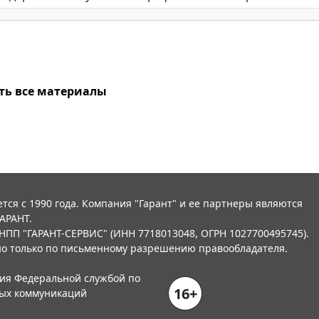
ть все материалы
тся с 1990 года. Компания "Гарант" и ее партнеры являются
АРАНТ.
НПП "ГАРАНТ-СЕРВИС" (ИНН 7718013048, ОГРН 1027700495745).
о только по письменному разрешению правообладателя.
ния Федеральной службой по
16+
вых коммуникаций