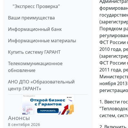
Администрат
"Экспресс Проверка"
формировани
государстве
Ваши преимущества
(зарегистри
Порядком ра
Информационный банк
регулирован
Информационные материалы
ФСТ России 
2010 года, 
Купить систему ГАРАНТ
(зарегистри
ФСТ России 
Телекоммуникационное
2011 года, р
обновление
Министерств
АНО ДПО «Образовательный
ноября 2013
центр ГАРАНТ»
регистрацио
1. Ввести г
"Тепловодок
систем, сис
Анонсы
8 сентября 2026
2. Включить