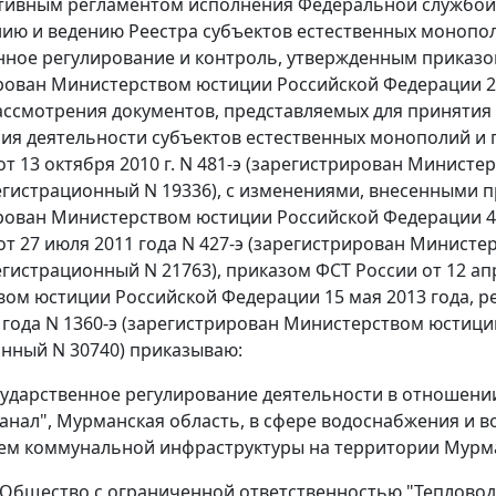
ивным регламентом исполнения Федеральной службой 
ю и ведению Реестра субъектов естественных монопол
нное регулирование и контроль, утвержденным приказом Ф
рован Министерством юстиции Российской Федерации 22
ссмотрения документов, представляемых для принятия
ия деятельности субъектов естественных монополий и 
от 13 октября 2010 г. N 481-э (зарегистрирован Минист
регистрационный N 19336), с изменениями, внесенными пр
рован Министерством юстиции Российской Федерации 4 
от 27 июля 2011 года N 427-э (зарегистрирован Минист
егистрационный N 21763), приказом ФСТ России от 12 ап
ом юстиции Российской Федерации 15 мая 2013 года, ре
 года N 1360-э (зарегистрирован Министерством юстици
нный N 30740) приказываю:
осударственное регулирование деятельности в отношен
анал", Мурманская область, в сфере водоснабжения и 
тем коммунальной инфраструктуры на территории Мурм
 Общество с ограниченной ответственностью "Теплово