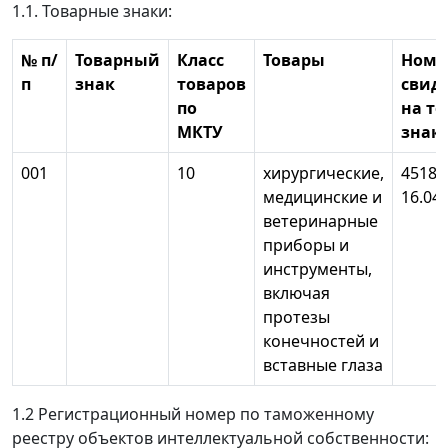
1.1. Товарные знаки:
№ п/
Товарный
Класс
Товары
Номе
п
знак
товаров
свид
по
на т
МКТУ
знак
001
10
хирургические,
45189
медицинские и
16.04
ветеринарные
приборы и
инструменты,
включая
протезы
конечностей и
вставные глаза
1.2 Регистрационный номер по таможенному
реестру объектов интеллектуальной собственности: