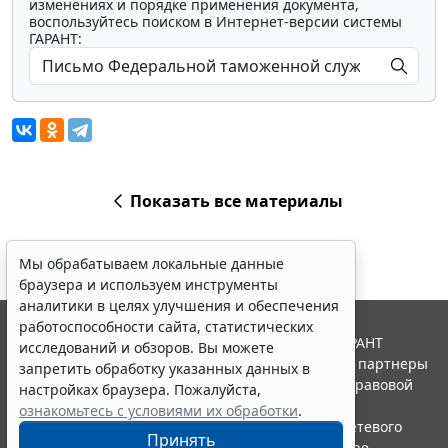
изменениях и порядке применения документа,
воспользуйтесь поиском в Интернет-версии системы
ГАРАНТ:
Показать все материалы
Мы обрабатываем локальные данные
браузера и используем инструменты
аналитики в целях улучшения и обеспечения
работоспособности сайта, статистических
© ООО "НПП "ГАРАНТ-СЕРВИС", 2026. Система ГАРАНТ
исследований и обзоров. Вы можете
выпускается с 1990 года. Компания "Гарант" и ее партнеры
запретить обработку указанных данных в
являются участниками Российской ассоциации правовой
настройках браузера. Пожалуйста,
информации ГАРАНТ.
ознакомьтесь с условиями их обработки
.
Портал ГАРАНТ.РУ зарегистрирован в качестве сетевого
Принять
издания Федеральной службой по надзору в сфере