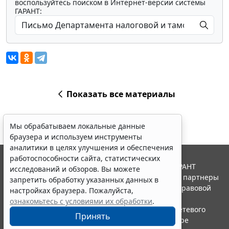
воспользуйтесь поиском в Интернет-версии системы
ГАРАНТ:
Показать все материалы
Мы обрабатываем локальные данные
браузера и используем инструменты
аналитики в целях улучшения и обеспечения
работоспособности сайта, статистических
© ООО "НПП "ГАРАНТ-СЕРВИС", 2026. Система ГАРАНТ
исследований и обзоров. Вы можете
выпускается с 1990 года. Компания "Гарант" и ее партнеры
запретить обработку указанных данных в
являются участниками Российской ассоциации правовой
настройках браузера. Пожалуйста,
информации ГАРАНТ.
ознакомьтесь с условиями их обработки
.
Портал ГАРАНТ.РУ зарегистрирован в качестве сетевого
Принять
издания Федеральной службой по надзору в сфере