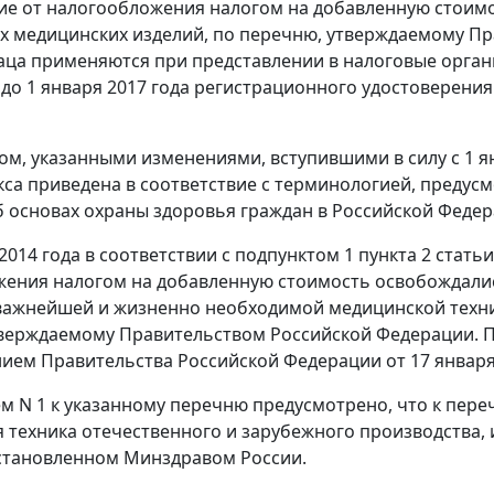
е от налогообложения налогом на добавленную стоим
 медицинских изделий, по перечню, утверждаемому П
аца применяются при представлении в налоговые орга
 до 1 января 2017 года регистрационного удостоверени
ом, указанными изменениями, вступившими в силу с 1 
са приведена в соответствие с терминологией, предусм
б основах охраны здоровья граждан в Российской Федер
2014 года в соответствии с подпунктом 1 пункта 2 статьи
ения налогом на добавленную стоимость освобождалис
ажнейшей и жизненно необходимой медицинской техник
верждаемому Правительством Российской Федерации. П
ием Правительства Российской Федерации от 17 января 2
 N 1 к указанному перечню предусмотрено, что к пере
 техника отечественного и зарубежного производства
установленном Минздравом России.