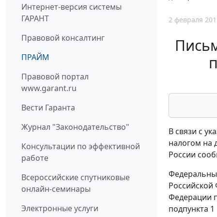
Интернет-версия системы
ГАРАНТ
2 февраля 201
Правовой консалтинг
Письм
ПРАЙМ
п
Правовой портал
www.garant.ru
Вести Гаранта
Журнал "Законодательство"
В связи с у
налогом на 
Консультации по эффективной
России сооб
работе
Федеральным
Всероссийские спутниковые
Российской 
онлайн-семинары
Федерации п
Электронные услуги
подпункта 1