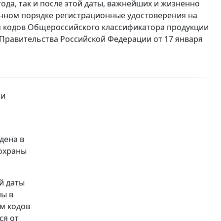
года, так и после этой даты, важнейших и жизненно
енном порядке регистрационные удостоверения на
м кодов Общероссийского классификатора продукции
Правительства Российской Федерации от 17 января
ии
дена в
 охраны
ой даты
ны в
м кодов
ся от