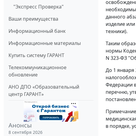
освобождени
"Экспресс Проверка"
необходимых
данного абз
Ваши преимущества
изделие или
Информационный банк
техники).
Информационные материалы
Таким образ
нормы Кодек
Купить систему ГАРАНТ
N 323-ФЗ "О
Телекоммуникационное
До 1 января 
обновление
налогооблож
Федерации в
АНО ДПО «Образовательный
перечню, ут
центр ГАРАНТ»
постановлен
Примечанием
медицинская
Анонсы
в порядке, 
8 сентября 2026