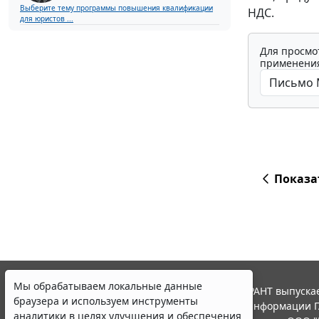
Выберите тему программы повышения квалификации
НДС.
для юристов ...
Для просмо
применения
Показа
Мы обрабатываем локальные данные
© ООО "НПП "ГАРАНТ-СЕРВИС", 2026. Система ГАРАНТ выпускае
браузера и используем инструменты
участниками Российской ассоциации правовой информации Г
аналитики в целях улучшения и обеспечения