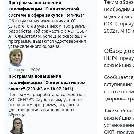
Таким образ
Программа повышения
необходимых
квалификации "О контрактной
системе в сфере закупок" (44-ФЗ)"
изделия мед
Об актуальных изменениях в КС
(ОКП), пред
узнаете, став участником программы,
2002 г. N 19
разработанной совместно с АО ''СБЕР
А". Слушателям, успешно освоившим
программу, выдаются удостоверения
установленного образца.
Обзор до
НК РФ преду
важнейших 
11 августа 2026
Программа повышения
Сообщается,
квалификации "О корпоративном
вступившие 
заказе" (223-ФЗ от 18.07.2011)
соответстви
Программа разработана совместно с
здоровья гр
АО ''СБЕР А". Слушателям, успешно
освоившим программу, выдаются
удостоверения установленного
Таким образо
образца.
важнейших и
установленн
ОКП, предус