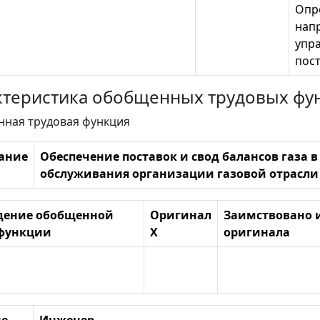
Опр
нап
упр
пост
рактеристика обобщенных трудовых фу
нная трудовая функция
ание
Обеспечение поставок и свод балансов газа 
обслуживания организации газовой отрасли
дение обобщенной
Оригинал
Заимствовано 
 функции
X
оригинала