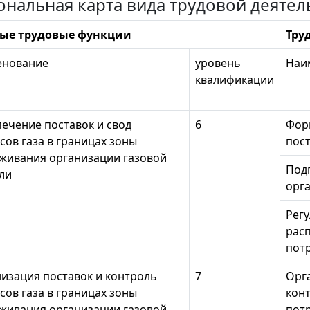
ональная карта вида трудовой деятел
ые трудовые функции
Тру
енование
уровень
Наи
квалификации
ечение поставок и свод
6
Фор
сов газа в границах зоны
пост
живания организации газовой
Подг
ли
орг
Рег
рас
пот
изация поставок и контроль
7
Орг
сов газа в границах зоны
конт
живания организации газовой
пот