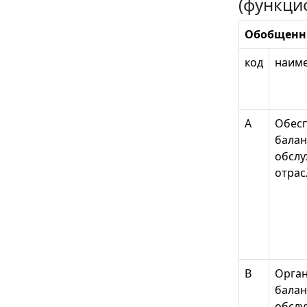
(функци
Обобщенн
код
наим
А
Обесп
балан
обслу
отрас
В
Орган
балан
обслу