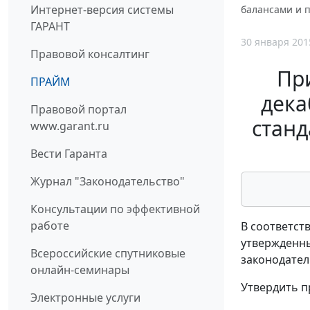
Интернет-версия системы
балансами и п
ГАРАНТ
30 января 201
Правовой консалтинг
Пр
ПРАЙМ
дека
Правовой портал
станд
www.garant.ru
Вести Гаранта
Журнал "Законодательство"
Консультации по эффективной
работе
В соответст
утвержденны
Всероссийские спутниковые
законодатель
онлайн-семинары
Утвердить п
Электронные услуги