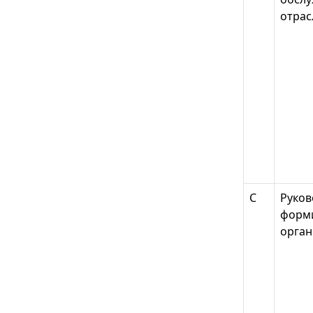
отрас
С
Руков
форми
орган