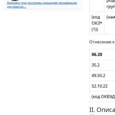
род
Выберите тему программы повышения квалификации
гру
для юристов ...
(код
(на
ОКЗ*
(1))
Отнесение к
06.20
35.2
49.50.2
52.10.22
(код ОКВЭД*
II. Опи