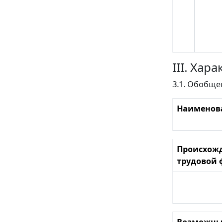
III. Ха
3.1. Обобще
Наименов
Происхож
трудовой