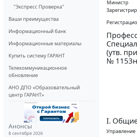
Министр
"Экспресс Проверка"
Зарегистрир
Ваши преимущества
Регистраци
Информационный банк
Професс
Специал
Информационные материалы
(утв. п
Купить систему ГАРАНТ
№ 1153н
Телекоммуникационное
+-----
обновление
¦ 
АНО ДПО «Образовательный
центр ГАРАНТ»
+-----
Регис
I. Общи
Анонсы
Управление 
8 сентября 2026