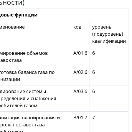
ьности)
довые функции
менование
код
уровень
(подуровень)
квалификации
мирование объемов
А/01.6
6
авок газа
отовка баланса газа по
А/02.6
6
анизации
улирование системы
А/03.6
6
пределения и снабжения
ребителей газом
анизация планирования и
В/01.7
7
роля поставок газа
ребителям