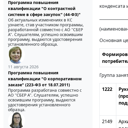
Программа повышения
конденсат
квалификации "О контрактной
системе в сфере закупок" (44-ФЗ)"
______________
Об актуальных изменениях в КС
узнаете, став участником программы,
(наименова
разработанной совместно с АО ''СБЕР
А". Слушателям, успешно освоившим
программу, выдаются удостоверения
Основная це
установленного образца.
Формирова
потребите
11 августа 2026
Программа повышения
Группа заня
квалификации "О корпоративном
заказе" (223-ФЗ от 18.07.2011)
1222
Рук
Программа разработана совместно с
АО ''СБЕР А". Слушателям, успешно
(пр
освоившим программу, выдаются
под
удостоверения установленного
образца.
2149
Арх