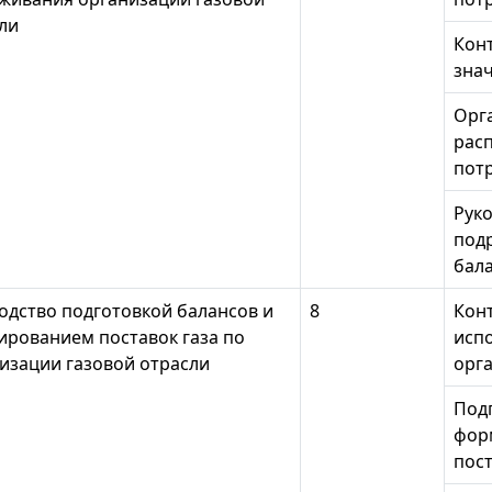
ли
Кон
знач
Орг
рас
пот
Рук
под
бала
одство подготовкой балансов и
8
Кон
рованием поставок газа по
испо
изации газовой отрасли
орг
Под
фор
пост