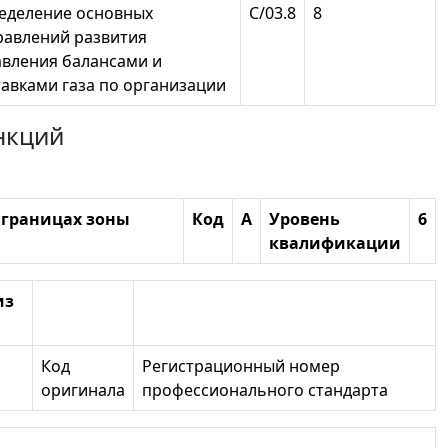
еделение основных
С/03.8
8
равлений развития
авления балансами и
авками газа по организации
нкций
в границах зоны
Код
А
Уровень
6
квалификации
из
Код
Регистрационный номер
оригинала
профессионального стандарта