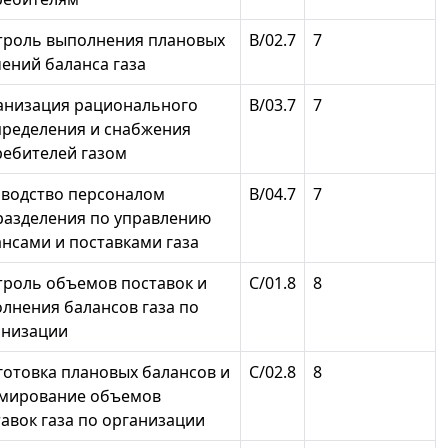
троль выполнения плановых
В/02.7
7
ений баланса газа
анизация рационального
В/03.7
7
пределения и снабжения
ребителей газом
оводство персоналом
В/04.7
7
разделения по управлению
нсами и поставками газа
троль объемов поставок и
С/01.8
8
лнения балансов газа по
анизации
готовка плановых балансов и
С/02.8
8
мирование объемов
авок газа по организации