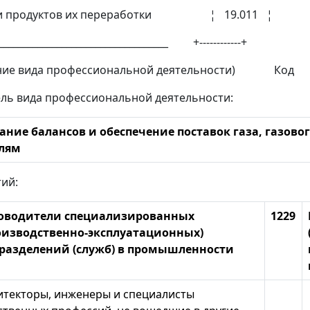
а и продуктов их переработки ¦ 19.011 ¦
___________________________________ +------------+
ние вида профессиональной деятельности) Код
ль вида профессиональной деятельности:
ние балансов и обеспечение поставок газа, газового
лям
тий:
оводители специализированных
1229
оизводственно-эксплуатационных)
разделений (служб) в промышленности
итекторы, инженеры и специалисты